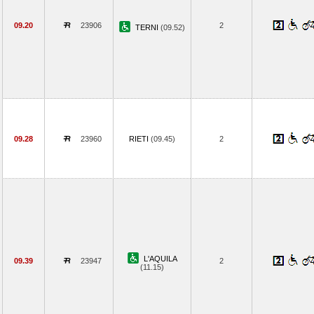
09.20
23906
2
TERNI
(09.52)
09.28
23960
RIETI
(09.45)
2
L'AQUILA
09.39
23947
2
(11.15)