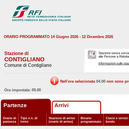
ORARIO PROGRAMMATO 14 Giugno 2026 - 12 Dicembre 2026
Stazione di
Stazione senza serviz
alle Persone a Ridotta 
CONTIGLIANO
Informazioni sulle staz
Comune di Contigliano
Nell'ora selezionata
04.00
non sono prev
Ora impostata: 09.00
Partenze
Arrivi
Orario di
Tipo e n. di
Stazione di arrivo
Binario
Classi e servizi
partenza
treno
(orario di arrivo)
programmato
bordo