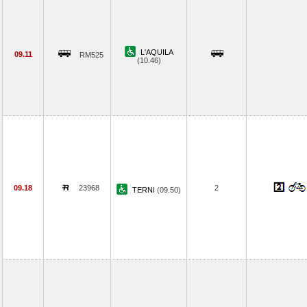
L'AQUILA
09.11
RM525
(10.46)
09.18
23968
2
TERNI
(09.50)