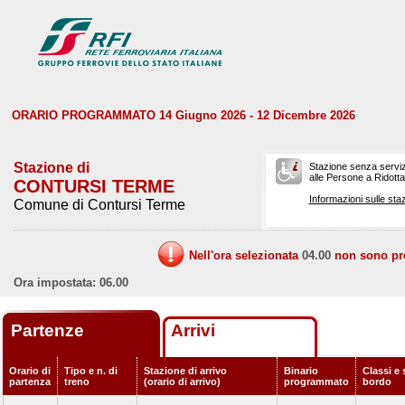
ORARIO PROGRAMMATO 14 Giugno 2026 - 12 Dicembre 2026
Stazione di
Stazione senza serviz
alle Persone a Ridotta 
CONTURSI TERME
Informazioni sulle staz
Comune di Contursi Terme
Nell'ora selezionata
04.00
non sono prev
Ora impostata: 06.00
Partenze
Arrivi
Orario di
Tipo e n. di
Stazione di arrivo
Binario
Classi e 
partenza
treno
(orario di arrivo)
programmato
bordo