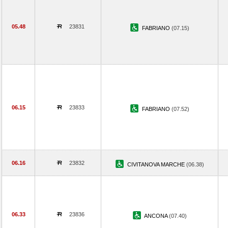
05.48
23831
FABRIANO
(07.15)
06.15
23833
FABRIANO
(07.52)
06.16
23832
CIVITANOVA MARCHE
(06.38)
06.33
23836
ANCONA
(07.40)