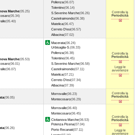
Pollenza
(06.07)
Tolentino
(06.14)
anova Marche
(05.25)
Controlla la
S.Severino Marche
(06.26)
Periodicità
cosaro
(05.34)
Castelraimondo
(06.38)
alle
(05.40)
Matelica
(06.47)
Cerreto D'esi
(06.57)
Albacina
(07.02)
Macerata
(06.24)
Urbisaglia-S.
(06.33)
Pollenza
(06.38)
Controlla la
Periodicità
Tolentino
(06.45)
anova Marche
(05.53)
cosaro
(06.01)
S.Severino Marche
(06.58)
Leggi le
alle
(06.07)
Castelraimondo
(07.11)
avvertenze
Matelica
(07.21)
Cerreto D'esi
(07.34)
Albacina
(07.39)
Controlla la
Morrovalle
(06.23)
Periodicità
ata
(06.05)
Montecosaro
(06.29)
Morrovalle
(06.40)
Montecosaro
(06.45)
Controlla la
Civitanova Marche
(06.53)
Periodicità
Potenza Picena
(07.04)
ata
(06.26)
Porto Recanati
(07.11)
Leggi le
avvertenze