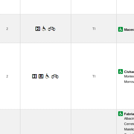
2
TI
Macer
Civit
2
TI
Monte
Morrov
Fabri
Albaci
Cerret
Mateli