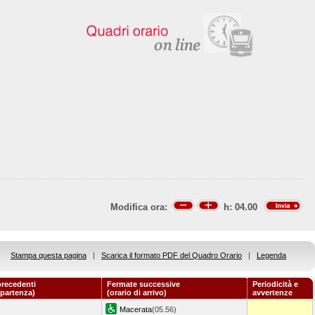
Modifica ora:
h:
04.00
Stampa questa pagina
|
Scarica il formato PDF del Quadro Orario
|
Legenda
recedenti
Fermate successive
Periodicità e
 partenza)
(orario di arrivo)
avvertenze
Macerata
(05.56)