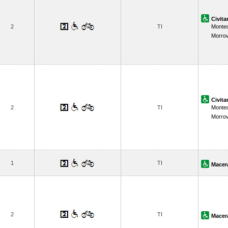
Civit
2
TI
Monte
Morrov
Civit
2
TI
Monte
Morrov
1
TI
Macer
2
TI
Macer