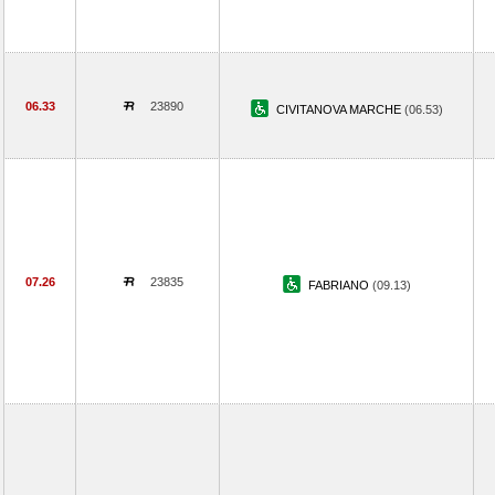
06.33
23890
CIVITANOVA MARCHE
(06.53)
07.26
23835
FABRIANO
(09.13)