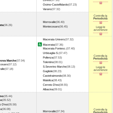
Loreto
(07.16)
Osimo-Castelfidardo
(07.23)
Varano
(07.32)
Controlla la
Periodicità
Morrovalle
(06.40)
ata
(06.26)
Montecosaro
(06.45)
Leggi le
avvertenze
Macerata Univers
(07.32)
Macerata
(07.36)
Macerata Fontesc.
(07.40)
Urbisaglia-S.
(07.47)
Controlla la
Pollenza
(07.53)
Periodicità
anova Marche
(07.04)
Tolentino
(08.01)
cosaro
(07.12)
S.Severino Marche
(08.13)
Leggi le
alle
(07.18)
avvertenze
Gagliole
(08.23)
Castelraimondo
(08.30)
Matelica
(08.43)
Cerreto D'esi
(08.55)
Albacina
(09.01)
ano
(05.44)
na
(05.52)
o D'esi
(05.58)
ca
(06.08)
Controlla la
Morrovalle
(07.34)
Periodicità