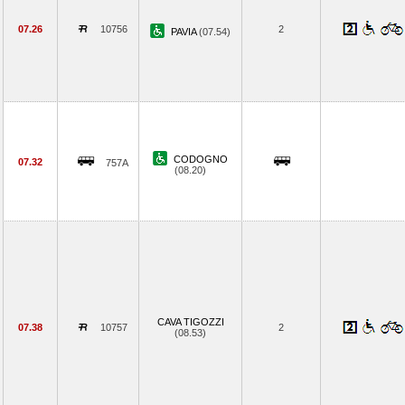
07.26
10756
2
PAVIA
(07.54)
CODOGNO
07.32
757A
(08.20)
CAVA TIGOZZI
07.38
10757
2
(08.53)