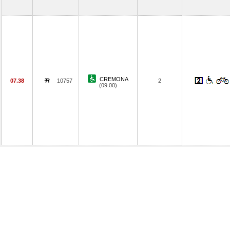
CREMONA
07.38
10757
2
(09.00)