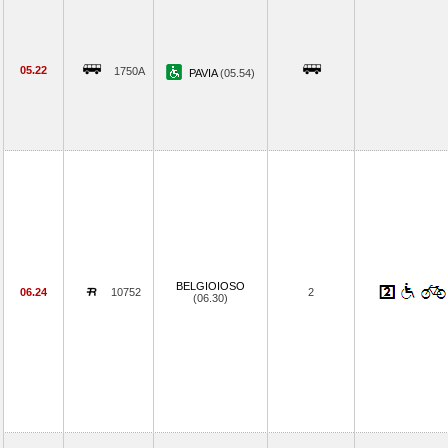
05.22
1750A
PAVIA
(05.54)
BELGIOIOSO
06.24
10752
2
(06.30)