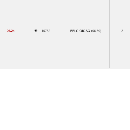
06.24
10752
BELGIOIOSO
(06.30)
2