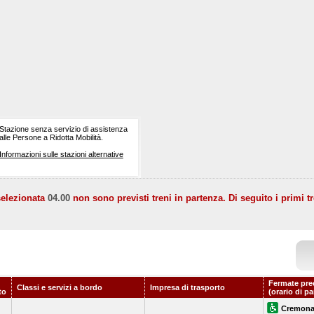
Stazione senza servizio di assistenza
alle Persone a Ridotta Mobilità.
Informazioni sulle stazioni alternative
selezionata
04.00
non sono previsti treni in partenza. Di seguito i primi tr
Fermate pre
Classi e servizi a bordo
Impresa di trasporto
to
(orario di p
Cremon