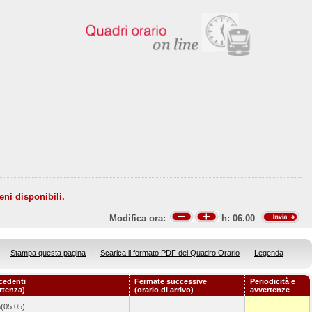
eni disponibili.
Modifica ora:
h:
06.00
Stampa questa pagina
|
Scarica il formato PDF del Quadro Orario
|
Legenda
cedenti
Fermate successive
Periodicità e
artenza)
(orario di arrivo)
avvertenze
a
(05.05)