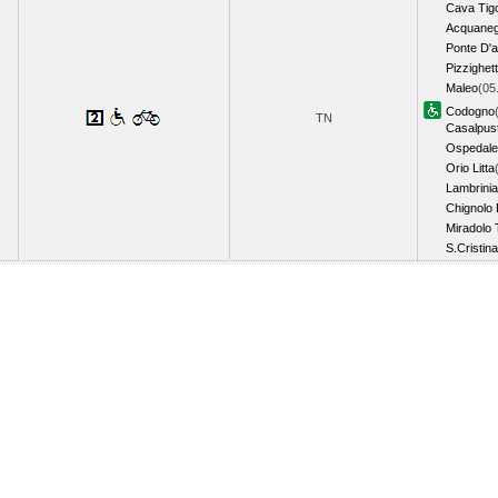
Cava Tig
Acquane
Ponte D'
Pizzighet
Maleo
(05
Codogno
TN
Casalpus
Ospedalet
Orio Litta
Lambrinia
Chignolo
Miradolo
S.Cristin