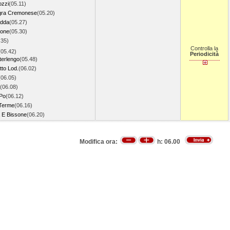
ozzi
(05.11)
gra Cremonese
(05.20)
adda
(05.27)
tone
(05.30)
.35)
Controlla la
(05.42)
Periodicità
terlengo
(05.48)
to Lod.
(06.02)
(06.05)
(06.08)
 Po
(06.12)
 Terme
(06.16)
a E Bissone
(06.20)
Modifica ora:
h:
06.00