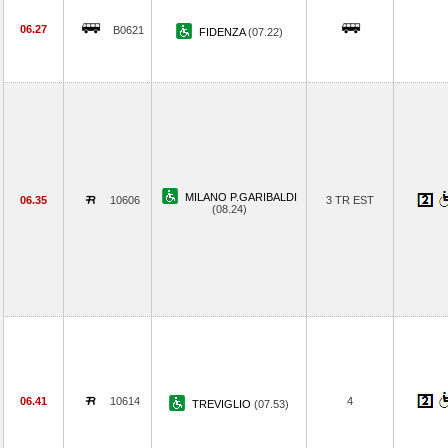
06.27
B0621
FIDENZA
(07.22)
MILANO P.GARIBALDI
06.35
10606
3 TR EST
(08.24)
06.41
10614
4
TREVIGLIO
(07.53)