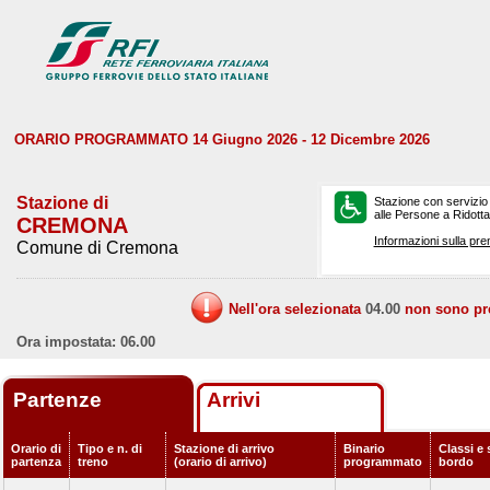
ORARIO PROGRAMMATO 14 Giugno 2026 - 12 Dicembre 2026
Stazione di
Stazione con servizio
alle Persone a Ridotta 
CREMONA
Informazioni sulla pre
Comune di Cremona
Nell'ora selezionata
04.00
non sono prev
Ora impostata: 06.00
Partenze
Arrivi
Orario di
Tipo e n. di
Stazione di arrivo
Binario
Classi e 
partenza
treno
(orario di arrivo)
programmato
bordo