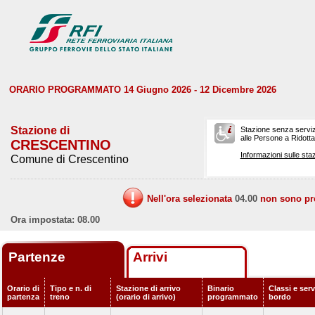
ORARIO PROGRAMMATO 14 Giugno 2026 - 12 Dicembre 2026
Stazione di
Stazione senza serviz
alle Persone a Ridotta 
CRESCENTINO
Informazioni sulle staz
Comune di Crescentino
Nell'ora selezionata
04.00
non sono prev
Ora impostata: 08.00
Partenze
Arrivi
Orario di
Tipo e n. di
Stazione di arrivo
Binario
Classi e serv
partenza
treno
(orario di arrivo)
programmato
bordo