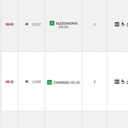
ALESSANDRIA
08.03
11157
3
(09.25)
08.15
11156
3
CHIVASSO
(08.36)