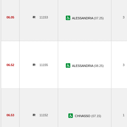
06.05
11153
3
ALESSANDRIA
(07.25)
06.52
11155
3
ALESSANDRIA
(08.25)
06.53
11152
1
CHIVASSO
(07.15)