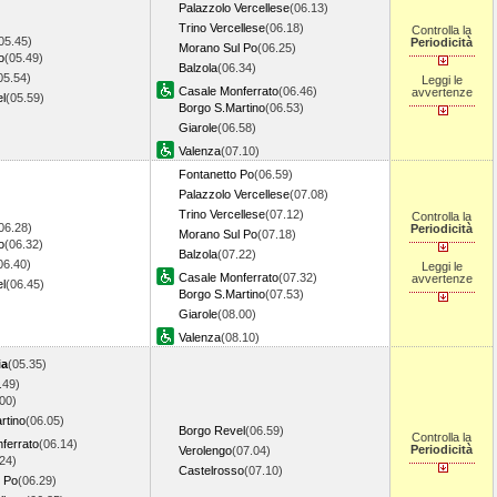
Palazzolo Vercellese
(06.13)
Trino Vercellese
(06.18)
Controlla la
05.45)
Periodicità
Morano Sul Po
(06.25)
o
(05.49)
Balzola
(06.34)
05.54)
Leggi le
Casale Monferrato
(06.46)
avvertenze
l
(05.59)
Borgo S.Martino
(06.53)
Giarole
(06.58)
Valenza
(07.10)
Fontanetto Po
(06.59)
Palazzolo Vercellese
(07.08)
Trino Vercellese
(07.12)
Controlla la
06.28)
Periodicità
Morano Sul Po
(07.18)
o
(06.32)
Balzola
(07.22)
06.40)
Leggi le
Casale Monferrato
(07.32)
avvertenze
l
(06.45)
Borgo S.Martino
(07.53)
Giarole
(08.00)
Valenza
(08.10)
ia
(05.35)
.49)
00)
rtino
(06.05)
Borgo Revel
(06.59)
Controlla la
ferrato
(06.14)
Periodicità
Verolengo
(07.04)
24)
Castelrosso
(07.10)
 Po
(06.29)