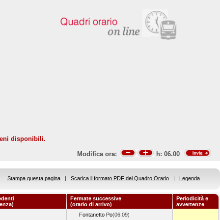
eni disponibili.
Modifica ora:
h:
06.00
Stampa questa pagina
|
Scarica il formato PDF del Quadro Orario
|
Legenda
edenti
Fermate successive
Periodicità e
tenza)
(orario di arrivo)
avvertenze
Fontanetto Po
(06.09)