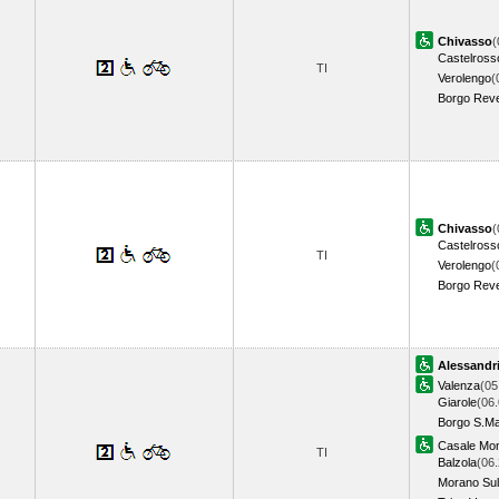
Chivasso
(
Castelross
TI
Verolengo
(
Borgo Reve
Chivasso
(
Castelross
TI
Verolengo
(
Borgo Reve
Alessandr
Valenza
(05
Giarole
(06.
Borgo S.Ma
Casale Mon
TI
Balzola
(06.
Morano Sul