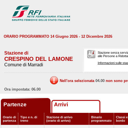
ORARIO PROGRAMMATO 14 Giugno 2026 - 12 Dicembre 2026
Stazione di
Stazione senza serviz
alle Persone a Ridotta 
CRESPINO DEL LAMONE
Informazioni sulle staz
Comune di Marradi
Nell'ora selezionata
04.00
non sono prev
Ora impostata: 06.00
Partenze
Arrivi
Orario di
Tipo e n. di
Stazione di arrivo
Binario
Classi e
partenza
treno
(orario di arrivo)
programmato
bordo