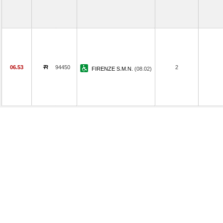
06.53
94450
2
FIRENZE S.M.N.
(08.02)