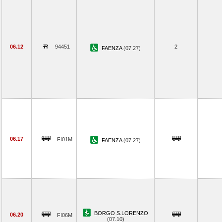
06.12
94451
2
FAENZA
(07.27)
06.17
FI01M
FAENZA
(07.27)
BORGO S.LORENZO
06.20
FI06M
(07.10)