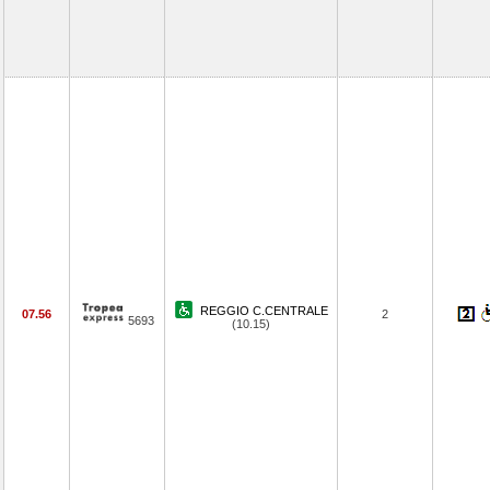
REGGIO C.CENTRALE
07.56
2
5693
(10.15)