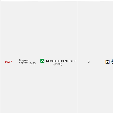
REGGIO C.CENTRALE
06.57
2
5473
(09.30)