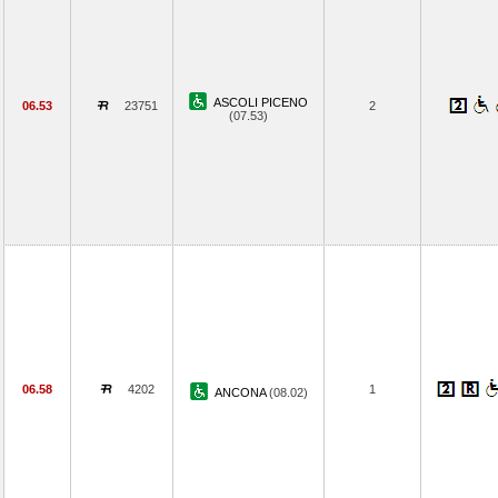
ASCOLI PICENO
06.53
23751
2
(07.53)
06.58
4202
1
ANCONA
(08.02)