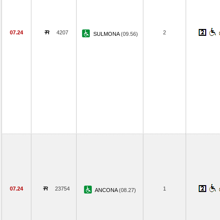
07.24
4207
2
SULMONA
(09.56)
07.24
23754
1
ANCONA
(08.27)