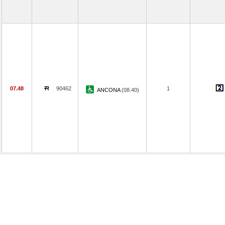
07.48
90462
1
ANCONA
(08.40)