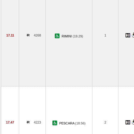
17.11
4268
1
RIMINI
(19.29)
17.47
4223
2
PESCARA
(18.56)