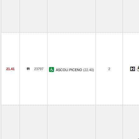
21.41
23797
2
ASCOLI PICENO
(22.40)