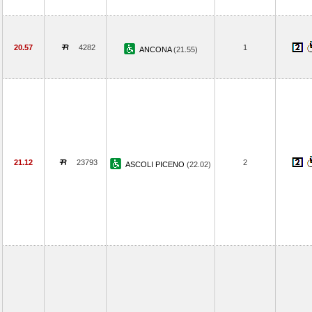
20.57
4282
1
ANCONA
(21.55)
21.12
23793
2
ASCOLI PICENO
(22.02)