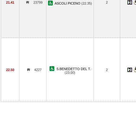
21.41
23799
2
ASCOLI PICENO
(22.35)
S.BENEDETTO DEL T.
22.50
4227
2
(23.00)