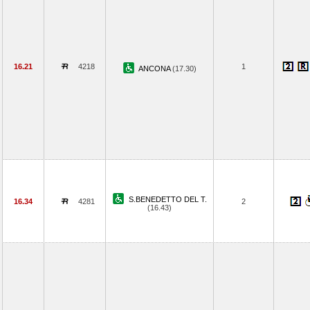
16.21
4218
1
ANCONA
(17.30)
S.BENEDETTO DEL T.
16.34
4281
2
(16.43)