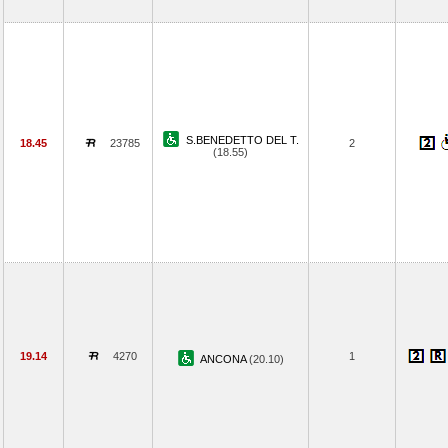
S.BENEDETTO DEL T.
18.45
23785
2
(18.55)
19.14
4270
1
ANCONA
(20.10)