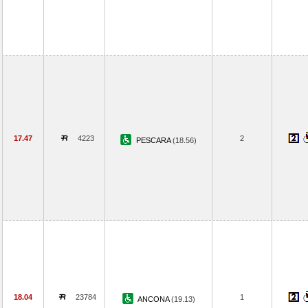
17.47
4223
2
PESCARA
(18.56)
18.04
23784
1
ANCONA
(19.13)