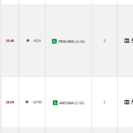
15.46
4219
2
PESCARA
(16.56)
16.04
19700
1
ANCONA
(17.05)