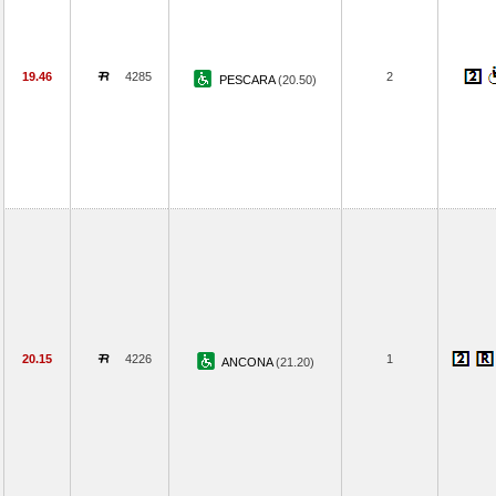
19.46
4285
2
PESCARA
(20.50)
20.15
4226
1
ANCONA
(21.20)