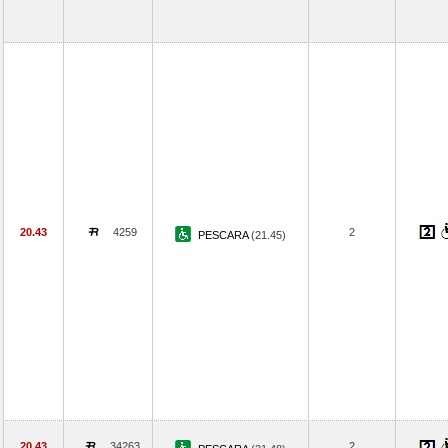
20.43
4259
2
PESCARA
(21.45)
20.43
34263
2