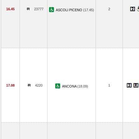
16.45
23777
2
ASCOLI PICENO
(17.45)
17.08
4220
1
ANCONA
(18.09)