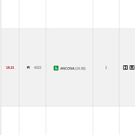
18.21
4222
1
ANCONA
(19.30)