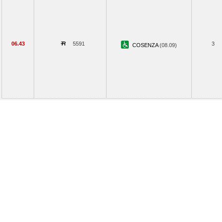
06.43
5591
3
COSENZA
(08.09)