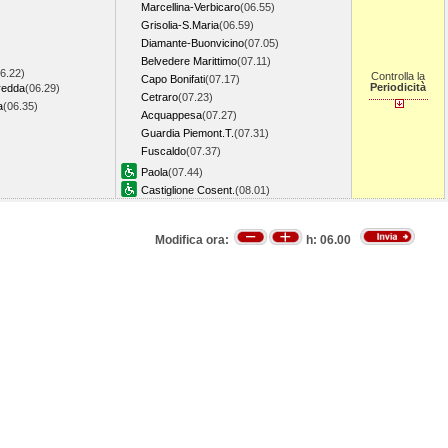
Marcellina-Verbicaro
(06.55)
Grisolia-S.Maria
(06.59)
Diamante-Buonvicino
(07.05)
Belvedere Marittimo
(07.11)
6.22)
Controlla la
Capo Bonifati
(07.17)
Periodicità
redda
(06.29)
Cetraro
(07.23)
a
(06.35)
Acquappesa
(07.27)
Guardia Piemont.T.
(07.31)
Fuscaldo
(07.37)
Paola
(07.44)
Castiglione Cosent.
(08.01)
Modifica ora:
h:
06.00