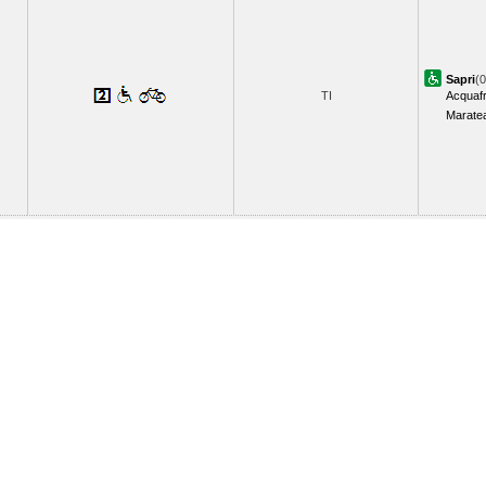
Sapri
(0
TI
Acquaf
Marate