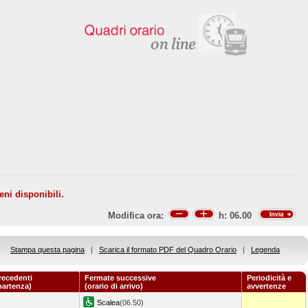
eni disponibili.
Modifica ora:
h:
06.00
Stampa questa pagina
|
Scarica il formato PDF del Quadro Orario
|
Legenda
recedenti
Fermate successive
Periodicità e
 partenza)
(orario di arrivo)
avvertenze
Scalea
(06.50)