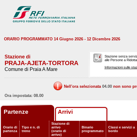
ORARIO PROGRAMMATO 14 Giugno 2026 - 12 Dicembre 2026
Stazione di
Stazione senza serviz
alle Persone a Ridotta 
PRAJA-AJETA-TORTORA
Informazioni sulle staz
Comune di Praia A Mare
Nell'ora selezionata
04.00
non sono prev
Ora impostata: 08.00
Partenze
Arrivi
Stazione di
Orario di
Tipo e n. di
arrivo
Binario
Classi e servizi a
partenza
treno
(orario di
programmato
bordo
arrivo)