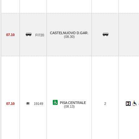
CASTELNUOVO D.GAR.
07.10
FI720
(08.30)
PISA CENTRALE
07.10
19149
2
(08.13)