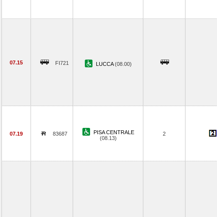
07.15
FI721
LUCCA
(08.00)
PISA CENTRALE
07.19
83687
2
(08.13)