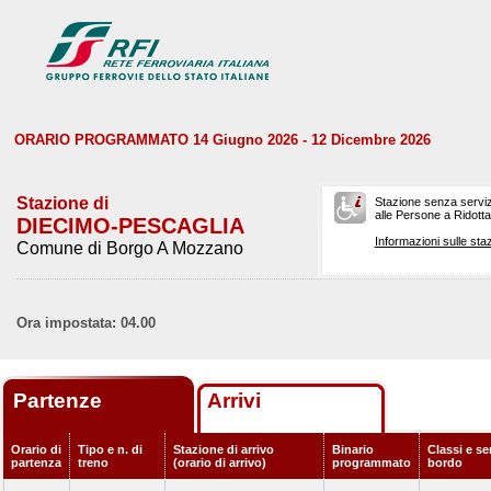
ORARIO PROGRAMMATO 14 Giugno 2026 - 12 Dicembre 2026
Stazione di
Stazione senza serviz
alle Persone a Ridotta 
DIECIMO-PESCAGLIA
Informazioni sulle staz
Comune di Borgo A Mozzano
Ora impostata: 04.00
Partenze
Arrivi
Orario di
Tipo e n. di
Stazione di arrivo
Binario
Classi e ser
partenza
treno
(orario di arrivo)
programmato
bordo