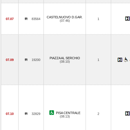
CASTELNUOVO D.GAR.
07.07
83564
1
(07.46)
PIAZZA AL SERCHIO
07.09
19200
1
(08.10)
PISA CENTRALE
07.10
32829
2
(08.13)