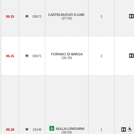
CASTELNUOVO D.GAR.
06.15
83671
2
(07.00)
FORNACI DI BARGA
06.15
83671
2
(06.39)
AULLA LUNIGIANA
06.18
19145
1
(08.09)