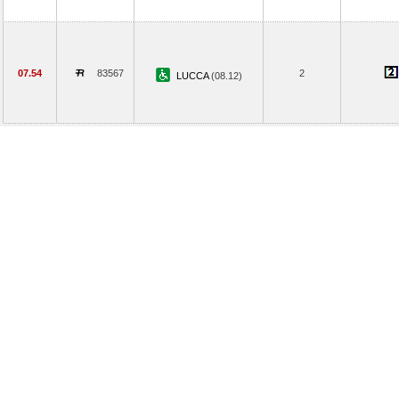
07.54
83567
2
LUCCA
(08.12)