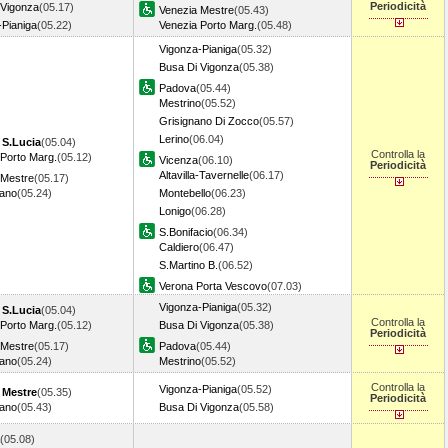
Periodicità
 Vigonza
(05.17)
Venezia Mestre
(05.43)
-Pianiga
(05.22)
Venezia Porto Marg.
(05.48)
Vigonza-Pianiga
(05.32)
Busa Di Vigonza
(05.38)
Padova
(05.44)
Mestrino
(05.52)
Grisignano Di Zocco
(05.57)
Lerino
(06.04)
 S.Lucia
(05.04)
Controlla la
 Porto Marg.
(05.12)
Vicenza
(06.10)
Periodicità
Altavilla-Tavernelle
(06.17)
 Mestre
(05.17)
rano
(05.24)
Montebello
(06.23)
Lonigo
(06.28)
S.Bonifacio
(06.34)
Caldiero
(06.47)
S.Martino B.
(06.52)
Verona Porta Vescovo
(07.03)
Vigonza-Pianiga
(05.32)
 S.Lucia
(05.04)
Controlla la
 Porto Marg.
(05.12)
Busa Di Vigonza
(05.38)
Periodicità
 Mestre
(05.17)
Padova
(05.44)
rano
(05.24)
Mestrino
(05.52)
Controlla la
Vigonza-Pianiga
(05.52)
 Mestre
(05.35)
Periodicità
rano
(05.43)
Busa Di Vigonza
(05.58)
(05.08)