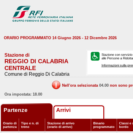
ORARIO PROGRAMMATO 14 Giugno 2026 - 12 Dicembre 2026
Stazione di
Stazione con servizio
alle Persone a Ridotta 
REGGIO DI CALABRIA
Informazioni sulla pre
CENTRALE
Comune di Reggio Di Calabria
Nell'ora selezionata
04.00
non sono prev
Ora impostata: 18.00
Partenze
Arrivi
Orario di
Tipo e n. di
Stazione di arrivo
Binario
Classi e 
partenza
treno
(orario di arrivo)
programmato
bordo