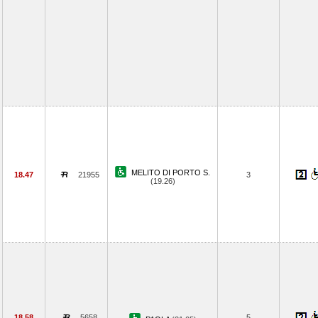
MELITO DI PORTO S.
18.47
21955
3
(19.26)
18.58
5658
5