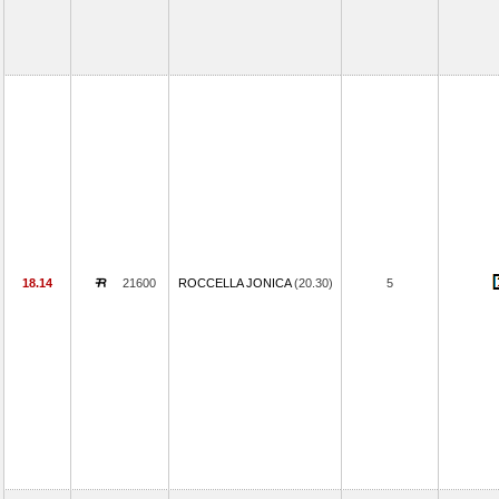
18.14
21600
ROCCELLA JONICA
(20.30)
5