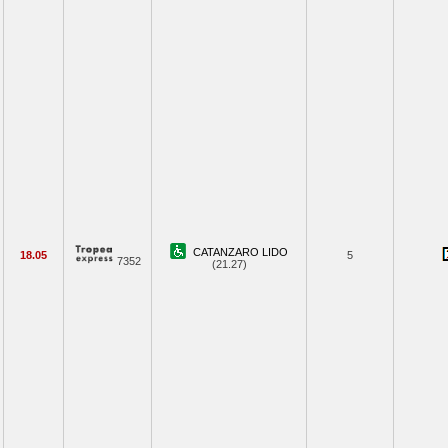
CATANZARO LIDO
18.05
5
7352
(21.27)