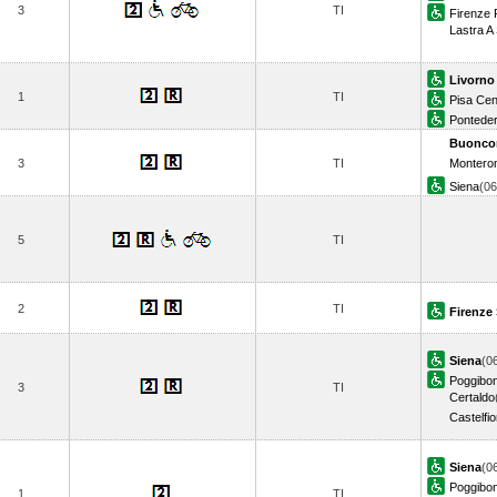
3
TI
Firenze R
Lastra A
Livorno
1
TI
Pisa Cen
Ponteder
Buonco
3
TI
Monteron
Siena
(0
5
TI
2
TI
Firenze 
Siena
(0
Poggibon
3
TI
Certaldo
Castelfio
Siena
(0
Poggibon
1
TI