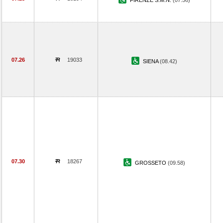
FIRENZE S.M.N.
(07.56)
07.26
19033
SIENA
(08.42)
07.30
18267
GROSSETO
(09.58)