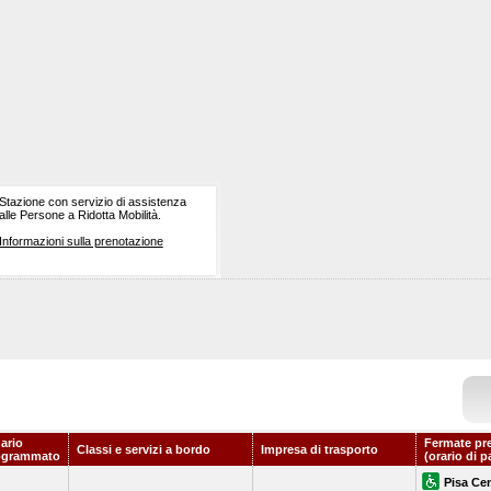
Stazione con servizio di assistenza
alle Persone a Ridotta Mobilità.
Informazioni sulla prenotazione
ario
Fermate pr
Classi e servizi a bordo
Impresa di trasporto
ogrammato
(orario di p
Pisa Cen