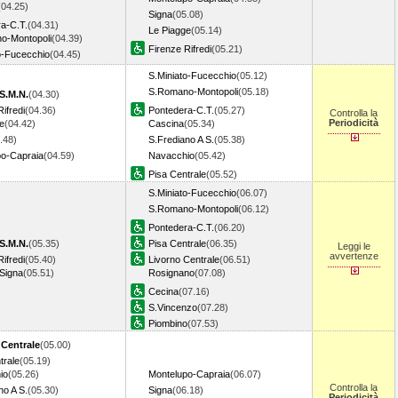
(04.25)
Signa
(05.08)
a-C.T.
(04.31)
Le Piagge
(05.14)
o-Montopoli
(04.39)
Firenze Rifredi
(05.21)
o-Fucecchio
(04.45)
S.Miniato-Fucecchio
(05.12)
S.Romano-Montopoli
(05.18)
S.M.N.
(04.30)
ifredi
(04.36)
Pontedera-C.T.
(05.27)
Controlla la
Periodicità
e
(04.42)
Cascina
(05.34)
.48)
S.Frediano A S.
(05.38)
po-Capraia
(04.59)
Navacchio
(05.42)
Pisa Centrale
(05.52)
S.Miniato-Fucecchio
(06.07)
S.Romano-Montopoli
(06.12)
Pontedera-C.T.
(06.20)
S.M.N.
(05.35)
Pisa Centrale
(06.35)
Leggi le
avvertenze
ifredi
(05.40)
Livorno Centrale
(06.51)
 Signa
(05.51)
Rosignano
(07.08)
Cecina
(07.16)
S.Vincenzo
(07.28)
Piombino
(07.53)
 Centrale
(05.00)
trale
(05.19)
io
(05.26)
Montelupo-Capraia
(06.07)
Controlla la
no A S.
(05.30)
Signa
(06.18)
Periodicità