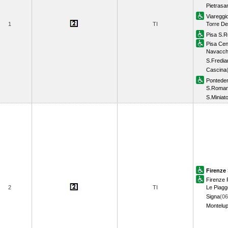
Pietrasa
Viareggi
1
TI
Torre De
Pisa S.
Pisa Cen
Navacch
S.Fredia
Cascina
Ponteder
S.Roman
S.Miniat
Firenze 
Firenze R
2
TI
Le Piagg
Signa
(06
Montelu