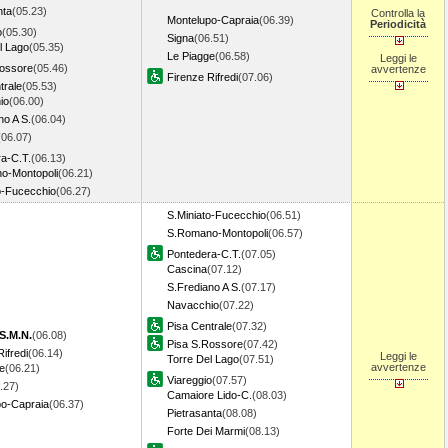
nta
(05.23)
Controlla la
Montelupo-Capraia
(06.39)
Periodicità
o
(05.30)
Signa
(06.51)
l Lago
(05.35)
Le Piagge
(06.58)
Leggi le
Rossore
(05.46)
avvertenze
Firenze Rifredi
(07.06)
trale
(05.53)
io
(06.00)
no A S.
(06.04)
(06.07)
a-C.T.
(06.13)
o-Montopoli
(06.21)
o-Fucecchio
(06.27)
S.Miniato-Fucecchio
(06.51)
S.Romano-Montopoli
(06.57)
Pontedera-C.T.
(07.05)
Cascina
(07.12)
S.Frediano A S.
(07.17)
Navacchio
(07.22)
Pisa Centrale
(07.32)
S.M.N.
(06.08)
Pisa S.Rossore
(07.42)
ifredi
(06.14)
Leggi le
Torre Del Lago
(07.51)
avvertenze
e
(06.21)
Viareggio
(07.57)
.27)
Camaiore Lido-C.
(08.03)
po-Capraia
(06.37)
Pietrasanta
(08.08)
Forte Dei Marmi
(08.13)