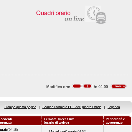
Modifica ora:
h:
04.00
Stampa questa pagina
|
Scarica il formato PDF del Quadro Orario
|
Legenda
ecedenti
Fermate successive
Periodicità e
artenza)
(orario di arrivo)
avvertenze
trale
(04.15)
Montelupo-Capraia
(04.58)