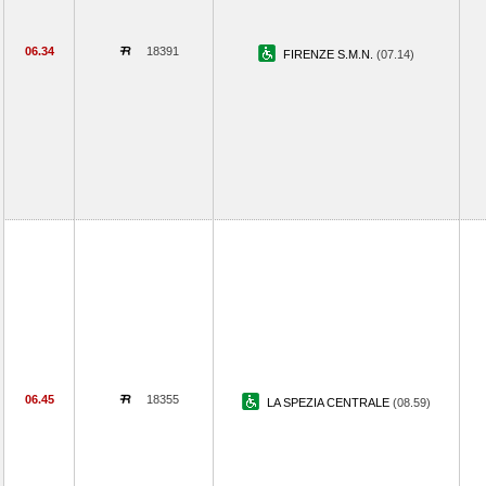
06.34
18391
FIRENZE S.M.N.
(07.14)
06.45
18355
LA SPEZIA CENTRALE
(08.59)