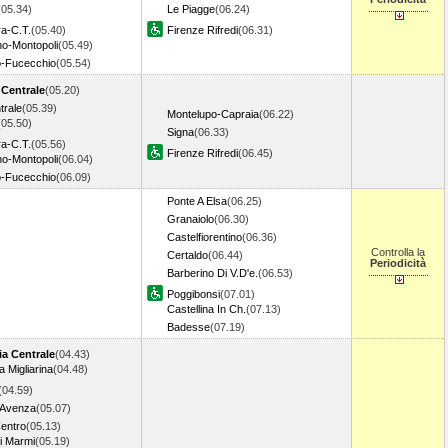
(05.34)
Le Piagge
(06.24)
a-C.T.
(05.40)
Firenze Rifredi
(06.31)
o-Montopoli
(05.49)
o-Fucecchio
(05.54)
 Centrale
(05.20)
trale
(05.39)
Montelupo-Capraia
(06.22)
(05.50)
Signa
(06.33)
a-C.T.
(05.56)
Firenze Rifredi
(06.45)
o-Montopoli
(06.04)
o-Fucecchio
(06.09)
Ponte A Elsa
(06.25)
Granaiolo
(06.30)
Castelfiorentino
(06.36)
Controlla la
Certaldo
(06.44)
Periodicità
Barberino Di V.D'e.
(06.53)
Poggibonsi
(07.01)
Castellina In Ch.
(07.13)
Badesse
(07.19)
ia Centrale
(04.43)
a Migliarina
(04.48)
(04.59)
-Avenza
(05.07)
entro
(05.13)
i Marmi
(05.19)