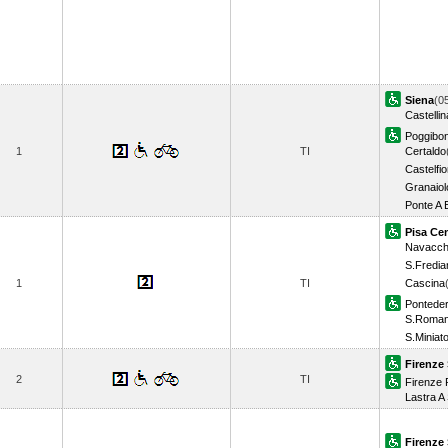
Siena
(0
Castellin
Poggibon
1
TI
Certaldo
Castelfio
Granaiol
Ponte A 
Pisa Cen
Navacch
S.Fredia
1
TI
Cascina
Ponteder
S.Roman
S.Miniat
Firenze 
2
TI
Firenze R
Lastra A
Firenze 