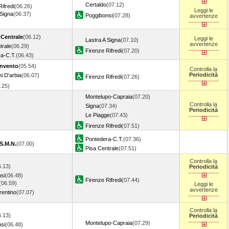
Certaldo
(07.12)
ifredi
(06.26)
Leggi le
 Signa
(06.37)
Poggibonsi
(07.28)
avvertenze
 Centrale
(06.12)
Leggi le
Lastra A Signa
(07.10)
avvertenze
trale
(06.29)
Firenze Rifredi
(07.20)
a-C.T.
(06.43)
nvento
(05.54)
Controlla la
Periodicità
i D'arbia
(06.07)
Firenze Rifredi
(07.26)
6.25)
Montelupo-Capraia
(07.20)
Controlla la
Signa
(07.34)
Periodicità
Le Piagge
(07.43)
Firenze Rifredi
(07.51)
Pontedera-C.T.
(07.36)
S.M.N.
(07.00)
Pisa Centrale
(07.51)
Controlla la
6.13)
Periodicità
si
(06.48)
Firenze Rifredi
(07.44)
(06.59)
Leggi le
avvertenze
rentino
(07.07)
Controlla la
6.13)
Periodicità
Montelupo-Capraia
(07.29)
si
(06.48)