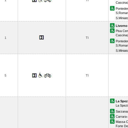
1
TI
Cascina
Ponteder
S.Roman
S.Miniat
Livorno
Pisa Cen
Cascina
1
TI
Ponteder
S.Roman
S.Miniat
5
TI
La Spez
La Spezi
Sarzana
Carrara
Massa C
Forte De