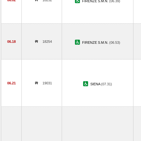
06.02
18252
FIRENZE S.M.N.
(06.39)
06.18
18254
FIRENZE S.M.N.
(06.53)
06.21
19031
SIENA
(07.31)