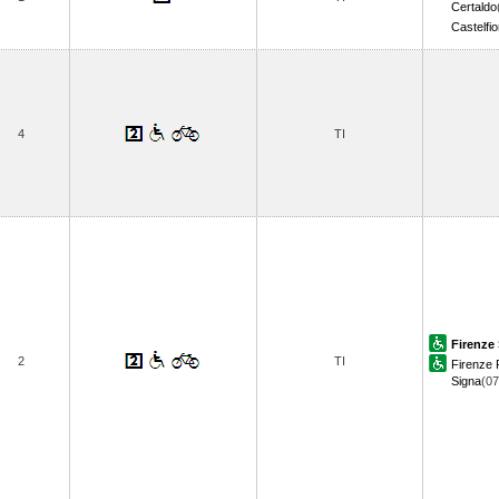
Certaldo
Castelfio
4
TI
Firenze 
2
TI
Firenze R
Signa
(0