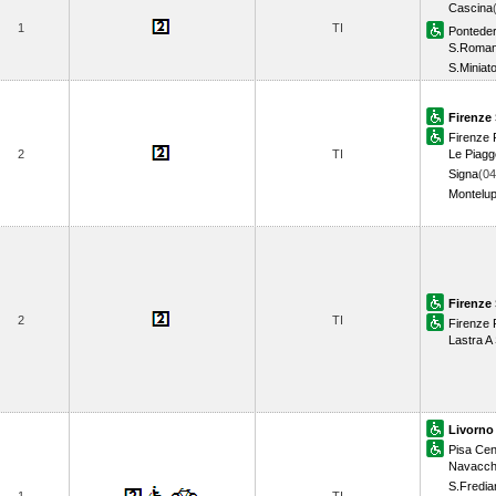
Cascina
1
TI
Ponteder
S.Roman
S.Miniat
Firenze 
Firenze R
2
TI
Le Piagg
Signa
(04
Montelu
Firenze 
2
TI
Firenze R
Lastra A
Livorno
Pisa Cen
Navacch
S.Fredia