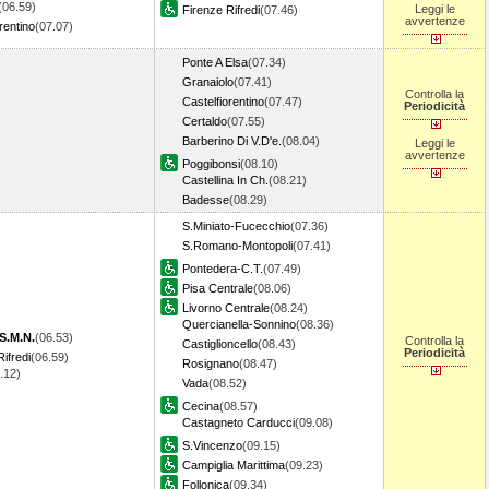
(06.59)
Leggi le
Firenze Rifredi
(07.46)
avvertenze
rentino
(07.07)
Ponte A Elsa
(07.34)
Granaiolo
(07.41)
Controlla la
Castelfiorentino
(07.47)
Periodicità
Certaldo
(07.55)
Barberino Di V.D'e.
(08.04)
Leggi le
avvertenze
Poggibonsi
(08.10)
Castellina In Ch.
(08.21)
Badesse
(08.29)
S.Miniato-Fucecchio
(07.36)
S.Romano-Montopoli
(07.41)
Pontedera-C.T.
(07.49)
Pisa Centrale
(08.06)
Livorno Centrale
(08.24)
Quercianella-Sonnino
(08.36)
S.M.N.
(06.53)
Controlla la
Castiglioncello
(08.43)
Periodicità
ifredi
(06.59)
Rosignano
(08.47)
7.12)
Vada
(08.52)
Cecina
(08.57)
Castagneto Carducci
(09.08)
S.Vincenzo
(09.15)
Campiglia Marittima
(09.23)
Follonica
(09.34)