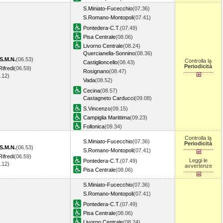
S.Miniato-Fucecchio
(07.36)
S.Romano-Montopoli
(07.41)
Pontedera-C.T.
(07.49)
Pisa Centrale
(08.06)
Livorno Centrale
(08.24)
Quercianella-Sonnino
(08.36)
S.M.N.
(06.53)
Controlla la
Castiglioncello
(08.43)
Periodicità
ifredi
(06.59)
Rosignano
(08.47)
7.12)
Vada
(08.52)
Cecina
(08.57)
Castagneto Carducci
(09.08)
S.Vincenzo
(09.15)
Campiglia Marittima
(09.23)
Follonica
(09.34)
Controlla la
S.Miniato-Fucecchio
(07.36)
Periodicità
S.M.N.
(06.53)
S.Romano-Montopoli
(07.41)
ifredi
(06.59)
Leggi le
Pontedera-C.T.
(07.49)
7.12)
avvertenze
Pisa Centrale
(08.06)
S.Miniato-Fucecchio
(07.36)
S.Romano-Montopoli
(07.41)
Pontedera-C.T.
(07.49)
Pisa Centrale
(08.06)
Livorno Centrale
(08.24)