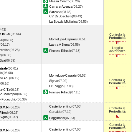
Massa Centro
(08.20)
Carrara-Avenza
(08.27)
Sarzana
(08.36)
Ca' Di Boschetti
(08.49)
La Spezia Migliarina
(08.53)
5.43)
a In Ch.
(05.56)
Controlla la
Periodicità
Montelupo-Capraia
(06.51)
si
(06.06)
(06.17)
Lastra A Signa
(06.58)
Leggi le
rentino
(06.25)
Firenze Rifredi
(07.13)
avvertenze
o
(06.33)
Elsa
(06.39)
trale
(06.01)
io
(06.08)
Montelupo-Capraia
(06.52)
no A S.
(06.12)
Controlla la
Signa
(07.02)
Periodicità
(06.16)
Le Piagge
(07.08)
a-C.T.
(06.23)
Firenze Rifredi
(07.15)
o-Montopoli
(06.32)
o-Fucecchio
(06.38)
Castelfiorentino
(07.03)
S.M.N.
(06.20)
Controlla la
Periodicità
Certaldo
(07.12)
ifredi
(06.26)
 Signa
(06.37)
Poggibonsi
(07.23)
Controlla la
Periodicità
Castelfiorentino
(07.03)
S.M.N.
(06.20)