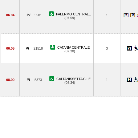
PALERMO CENTRALE
06.04
5501
1
(07.59)
CATANIA CENTRALE
06.05
21518
3
(07.30)
CALTANISSETTA C.LE
08.00
5373
1
(08.34)