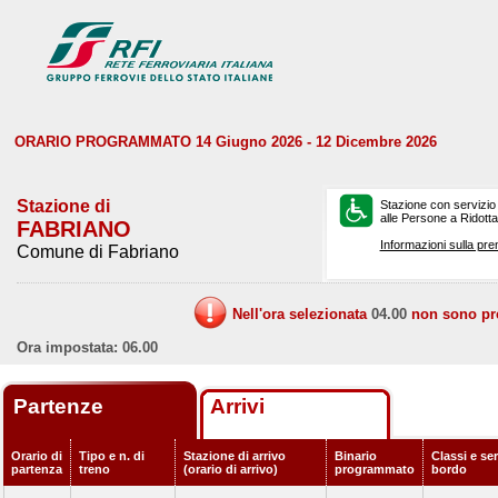
ORARIO PROGRAMMATO 14 Giugno 2026 - 12 Dicembre 2026
Stazione di
Stazione con servizio
alle Persone a Ridotta 
FABRIANO
Informazioni sulla pre
Comune di Fabriano
Nell'ora selezionata
04.00
non sono prev
Ora impostata: 06.00
Partenze
Arrivi
Orario di
Tipo e n. di
Stazione di arrivo
Binario
Classi e ser
partenza
treno
(orario di arrivo)
programmato
bordo