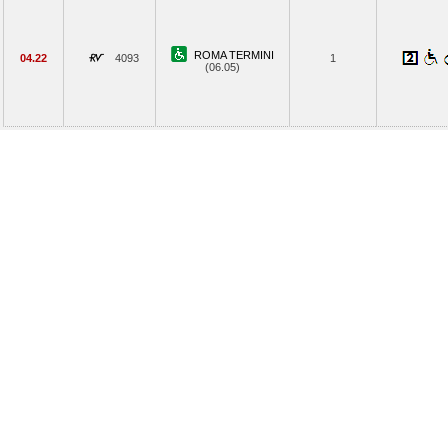
ROMA TERMINI
04.22
4093
1
(06.05)