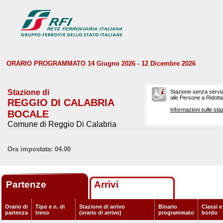
ORARIO PROGRAMMATO 14 Giugno 2026 - 12 Dicembre 2026
Stazione di
Stazione senza serviz
alle Persone a Ridotta 
REGGIO DI CALABRIA
Informazioni sulle staz
BOCALE
Comune di Reggio Di Calabria
Ora impostata: 04.00
Partenze
Arrivi
Orario di
Tipo e n. di
Stazione di arrivo
Binario
Classi e
partenza
treno
(orario di arrivo)
programmato
bordo