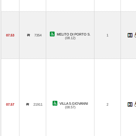
MELITO DI PORTO S.
07.53
7354
1
(08.12)
VILLA S.GIOVANNI
07.57
21911
2
(08.57)