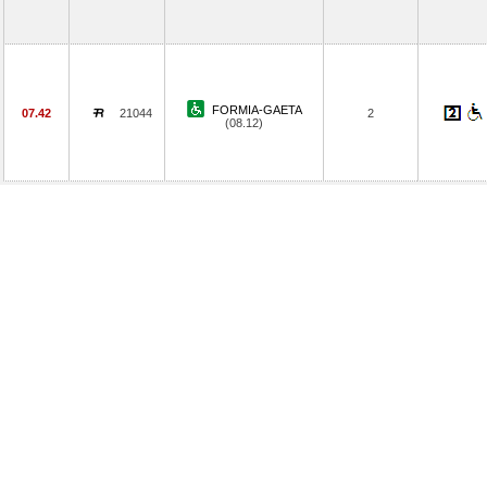
FORMIA-GAETA
07.42
21044
2
(08.12)