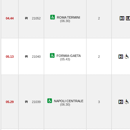
ROMA TERMINI
04.44
21052
2
(06.30)
FORMIA-GAETA
05.13
21040
2
(05.43)
NAPOLI CENTRALE
05.29
21039
3
(06.30)