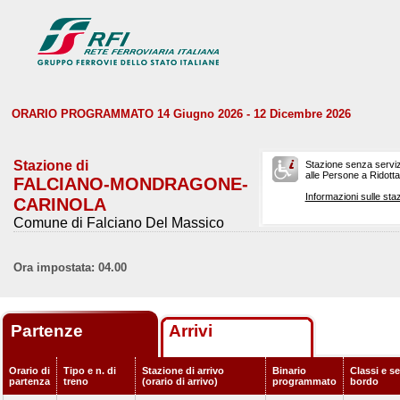
ORARIO PROGRAMMATO 14 Giugno 2026 - 12 Dicembre 2026
Stazione di
Stazione senza serviz
alle Persone a Ridotta 
FALCIANO-MONDRAGONE-
Informazioni sulle staz
CARINOLA
Comune di Falciano Del Massico
Ora impostata: 04.00
Partenze
Arrivi
Orario di
Tipo e n. di
Stazione di arrivo
Binario
Classi e se
partenza
treno
(orario di arrivo)
programmato
bordo