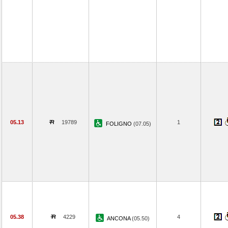
05.13
19789
1
FOLIGNO
(07.05)
05.38
4229
4
ANCONA
(05.50)