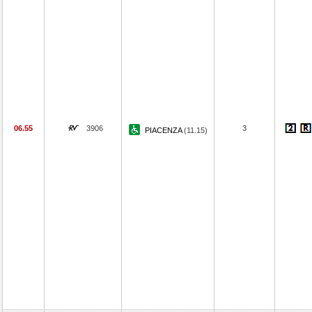
06.55
3906
3
PIACENZA
(11.15)