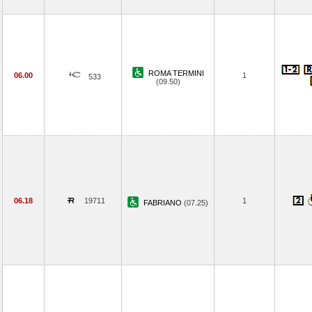
ROMA TERMINI
06.00
1
533
(09.50)
06.18
19711
1
FABRIANO
(07.25)