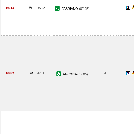
06.18
19793
1
FABRIANO
(07.25)
06.52
4231
4
ANCONA
(07.05)