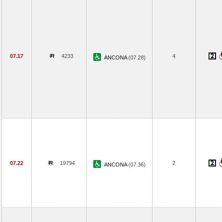
07.17
4233
4
ANCONA
(07.28)
07.22
19794
2
ANCONA
(07.36)