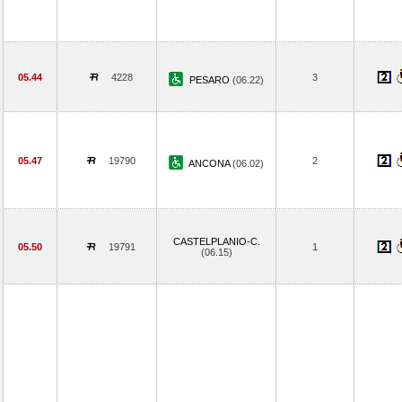
05.44
4228
3
PESARO
(06.22)
05.47
19790
2
ANCONA
(06.02)
CASTELPLANIO-C.
05.50
19791
1
(06.15)