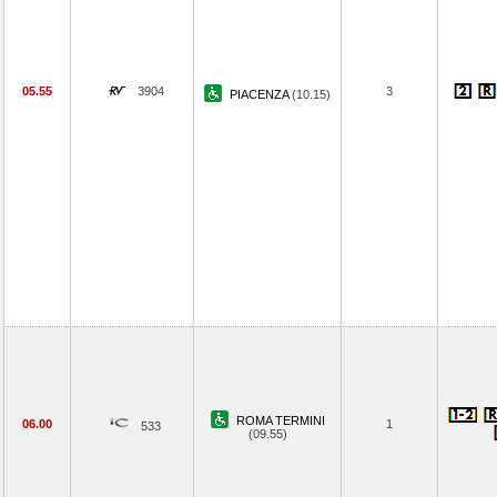
05.55
3904
3
PIACENZA
(10.15)
ROMA TERMINI
06.00
1
533
(09.55)