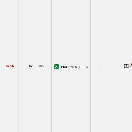
07.56
3908
3
PIACENZA
(12.15)