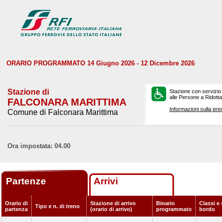
ORARIO PROGRAMMATO 14 Giugno 2026 - 12 Dicembre 2026
Stazione di
Stazione con servizio
alle Persone a Ridotta 
FALCONARA MARITTIMA
Informazioni sulla pre
Comune di Falconara Marittima
Ora impostata: 04.00
Partenze
Arrivi
Orario di
Stazione di arrivo
Binario
Classi e 
Tipo e n. di treno
partenza
(orario di arrivo)
programmato
bordo