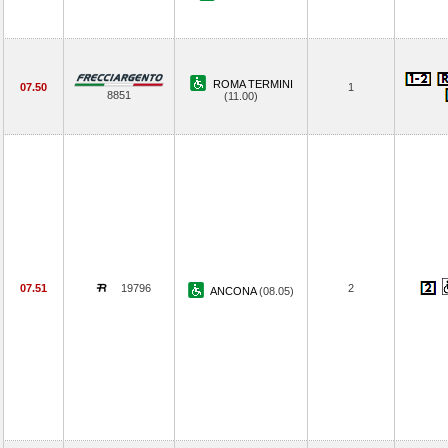
ROMA TERMINI
07.50
1
8851
(11.00)
07.51
19796
2
ANCONA
(08.05)