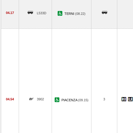
04.17
L533D
TERNI
(08.22)
04.54
3902
3
PIACENZA
(09.15)