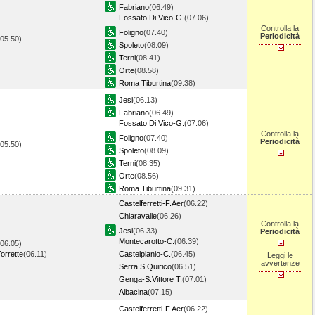
Fabriano
(06.49)
Fossato Di Vico-G.
(07.06)
Controlla la
Foligno
(07.40)
Periodicità
(05.50)
Spoleto
(08.09)
Terni
(08.41)
Orte
(08.58)
Roma Tiburtina
(09.38)
Jesi
(06.13)
Fabriano
(06.49)
Fossato Di Vico-G.
(07.06)
Controlla la
Foligno
(07.40)
Periodicità
(05.50)
Spoleto
(08.09)
Terni
(08.35)
Orte
(08.56)
Roma Tiburtina
(09.31)
Castelferretti-F.Aer
(06.22)
Chiaravalle
(06.26)
Controlla la
Jesi
(06.33)
Periodicità
Montecarotto-C.
(06.39)
(06.05)
orrette
(06.11)
Castelplanio-C.
(06.45)
Leggi le
avvertenze
Serra S.Quirico
(06.51)
Genga-S.Vittore T.
(07.01)
Albacina
(07.15)
Castelferretti-F.Aer
(06.22)