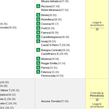
Misano Adriatico
(07.45)
Riccione
(07.49)
Rimini Miramare
(07.54)
Rimini
(08.00)
Riminifiera
(08.05)
Leggi le
(06.45)
Cesena
(08.17)
avvertenze
orrette
(06.50)
Forli
(08.29)
Faenza
(08.39)
Castelbolognese
(08.46)
Imola
(08.54)
Castel S.Pietro T.
(09.08)
Bologna Centrale
(09.26)
Castelfranco E.
(09.48)
Modena
(09.58)
Reggio Emilia
(10.14)
Parma
(10.31)
Fidenza
(10.44)
Fiorenzuola
(10.54)
o
(06.00)
(06.08)
ittore T.
(06.15)
Controlla la
uirico
(06.22)
Periodicità
nio-C.
(06.28)
Ancona Torrette
(07.03)
otto-C.
(06.34)
Leggi le
avvertenze
Di C.
(06.37)