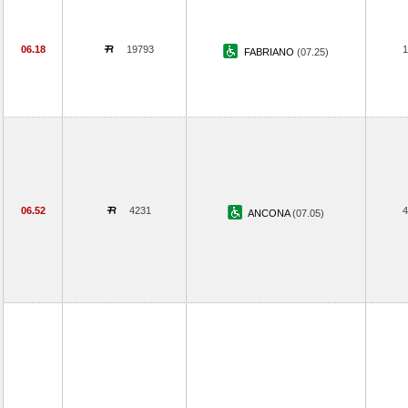
06.18
19793
1
FABRIANO
(07.25)
06.52
4231
4
ANCONA
(07.05)