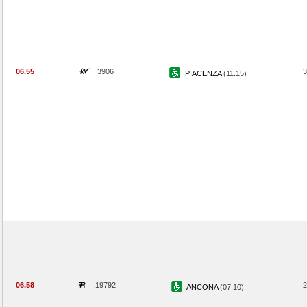
06.55
3906
3
PIACENZA
(11.15)
06.58
19792
2
ANCONA
(07.10)