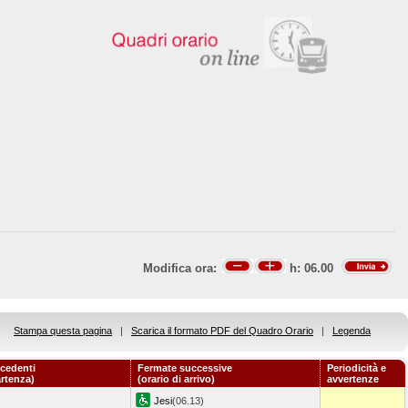
Modifica ora:
h:
06.00
Stampa questa pagina
|
Scarica il formato PDF del Quadro Orario
|
Legenda
cedenti
Fermate successive
Periodicità e
artenza)
(orario di arrivo)
avvertenze
Jesi
(06.13)