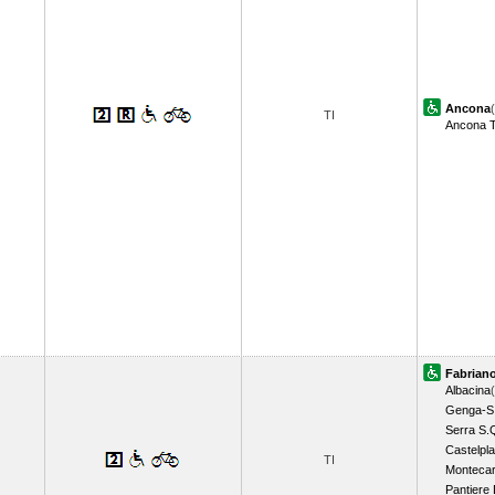
Ancona
TI
Ancona T
Fabrian
Albacina
Genga-S.V
Serra S.Q
Castelpla
TI
Montecar
Pantiere 