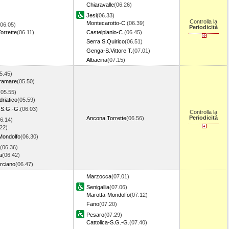
Chiaravalle
(06.26)
Jesi
(06.33)
Controlla la
Montecarotto-C.
(06.39)
(06.05)
Periodicità
orrette
(06.11)
Castelplanio-C.
(06.45)
Serra S.Quirico
(06.51)
Genga-S.Vittore T.
(07.01)
Albacina
(07.15)
5.45)
iramare
(05.50)
(05.55)
riatico
(05.59)
-S.G.-G.
(06.03)
Controlla la
Periodicità
Ancona Torrette
(06.56)
6.14)
22)
Mondolfo
(06.30)
(06.36)
a
(06.42)
rciano
(06.47)
Marzocca
(07.01)
Senigallia
(07.06)
Marotta-Mondolfo
(07.12)
Fano
(07.20)
Pesaro
(07.29)
Cattolica-S.G.-G.
(07.40)