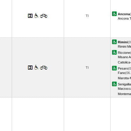
Ancona
TI
Ancona T
Rimini
(0
Rimini M
Riccione
Misano Ad
Cattolica
TI
Pesaro
(0
Fano
(06.
Marotta-
Senigallia
Marzocc
Montema