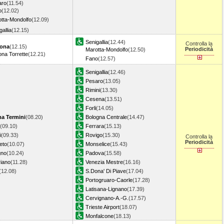
aro
(11.54)
o
(12.02)
tta-Mondolfo
(12.09)
gallia
(12.15)
Senigallia
(12.44)
Controlla la
ona
(12.15)
Periodicità
Marotta-Mondolfo
(12.50)
na Torrette
(12.21)
Fano
(12.57)
Senigallia
(12.46)
Pesaro
(13.05)
Rimini
(13.30)
Cesena
(13.51)
Forli
(14.05)
a Termini
(08.20)
Bologna Centrale
(14.47)
(09.10)
Ferrara
(15.13)
i
(09.33)
Rovigo
(15.30)
Controlla la
Periodicità
eto
(10.07)
Monselice
(15.43)
gno
(10.24)
Padova
(15.58)
iano
(11.28)
Venezia Mestre
(16.16)
(12.08)
S.Dona' Di Piave
(17.04)
Portogruaro-Caorle
(17.28)
Latisana-Lignano
(17.39)
Cervignano-A.-G.
(17.57)
Trieste Airport
(18.07)
Monfalcone
(18.13)