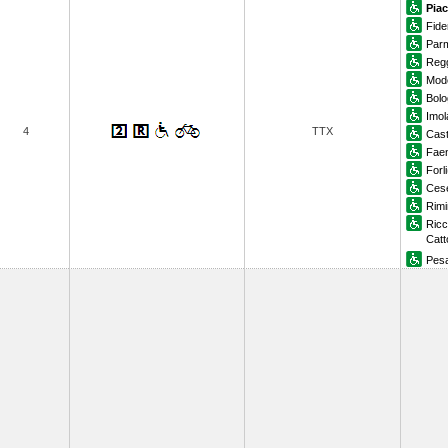
Pia
Fid
Par
Regg
Mod
Bolo
Imol
4
TTX
Cast
Fae
Forli
Ces
Rimi
Ricc
Catt
Pes