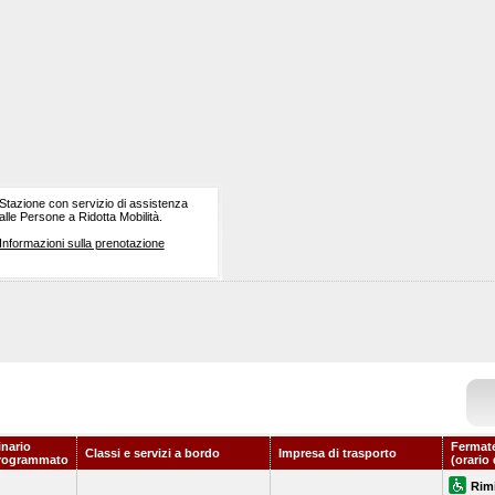
Stazione con servizio di assistenza
alle Persone a Ridotta Mobilità.
Informazioni sulla prenotazione
inario
Fermate
Classi e servizi a bordo
Impresa di trasporto
rogrammato
(orario
Rim