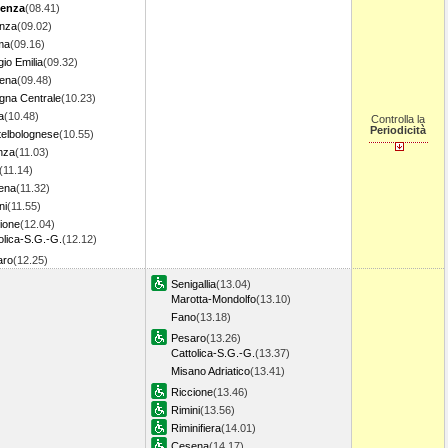
cenza
(08.41)
enza
(09.02)
ma
(09.16)
io Emilia
(09.32)
ena
(09.48)
gna Centrale
(10.23)
a
(10.48)
Controlla la
Periodicità
elbolognese
(10.55)
nza
(11.03)
(11.14)
ena
(11.32)
ni
(11.55)
ione
(12.04)
olica-S.G.-G.
(12.12)
aro
(12.25)
Senigallia
(13.04)
Marotta-Mondolfo
(13.10)
Fano
(13.18)
Pesaro
(13.26)
Cattolica-S.G.-G.
(13.37)
Misano Adriatico
(13.41)
Riccione
(13.46)
Rimini
(13.56)
Riminifiera
(14.01)
Cesena
(14.17)