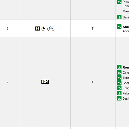
Pes
Fan
Maro
Seni
Anc
2
TI
Anco
Rom
Orte
Tern
2
TI
Spol
Foli
Fabr
Jesi