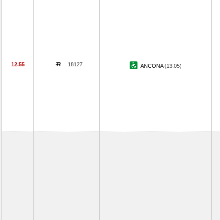
12.55
18127
ANCONA
(13.05)