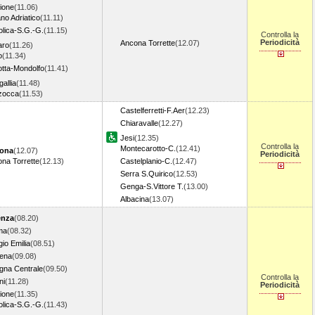
ione
(11.06)
no Adriatico
(11.11)
olica-S.G.-G.
(11.15)
Controlla la
Periodicità
Ancona Torrette
(12.07)
aro
(11.26)
o
(11.34)
tta-Mondolfo
(11.41)
gallia
(11.48)
zocca
(11.53)
Castelferretti-F.Aer
(12.23)
Chiaravalle
(12.27)
Jesi
(12.35)
Controlla la
Montecarotto-C.
(12.41)
ona
(12.07)
Periodicità
na Torrette
(12.13)
Castelplanio-C.
(12.47)
Serra S.Quirico
(12.53)
Genga-S.Vittore T.
(13.00)
Albacina
(13.07)
enza
(08.20)
ma
(08.32)
io Emilia
(08.51)
ena
(09.08)
gna Centrale
(09.50)
Controlla la
ni
(11.28)
Periodicità
ione
(11.35)
olica-S.G.-G.
(11.43)