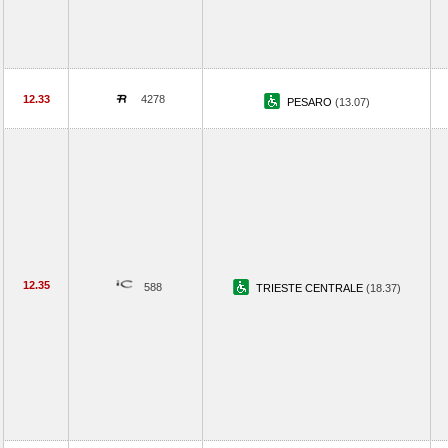
12.33
4278
PESARO
(13.07)
12.35
588
TRIESTE CENTRALE
(18.37)