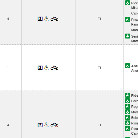
Ricc
Misa
Catt
4
TI
Pes
Fan
Maro
Seni
Mar
Anc
1
TI
Anco
Fid
Par
Regg
Mod
Bolo
Rimi
4
TI
Ricc
Catt