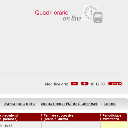
Modifica ora:
h:
12.00
Stampa questa pagina
|
Scarica il formato PDF del Quadro Orario
|
Legenda
 precedenti
Fermate successive
Periodicità e
 di partenza)
(orario di arrivo)
avvertenze
ini
(10.58)