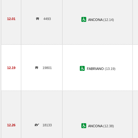
12.01
4493
ANCONA
(12.14)
12.19
19801
FABRIANO
(13.19)
12.26
18133
ANCONA
(12.38)