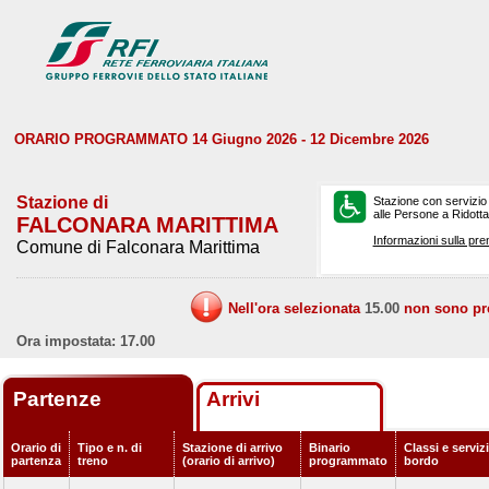
ORARIO PROGRAMMATO 14 Giugno 2026 - 12 Dicembre 2026
Stazione di
Stazione con servizio
alle Persone a Ridotta 
FALCONARA MARITTIMA
Informazioni sulla pre
Comune di Falconara Marittima
Nell'ora selezionata
15.00
non sono prev
Ora impostata: 17.00
Partenze
Arrivi
Orario di
Tipo e n. di
Stazione di arrivo
Binario
Classi e servizi
partenza
treno
(orario di arrivo)
programmato
bordo