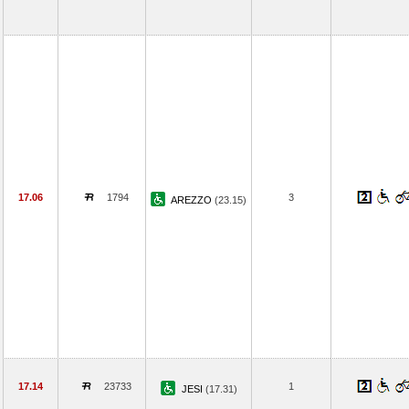
17.06
1794
3
AREZZO
(23.15)
17.14
23733
1
JESI
(17.31)