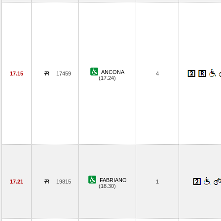
ANCONA
17.15
17459
4
(17.24)
FABRIANO
17.21
19815
1
(18.30)