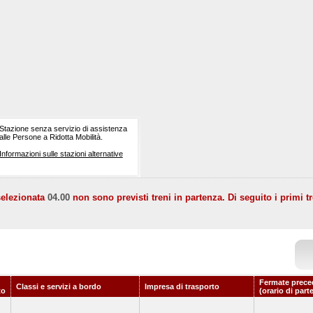
Stazione senza servizio di assistenza
alle Persone a Ridotta Mobilità.
Informazioni sulle stazioni alternative
selezionata
04.00
non sono previsti treni in partenza. Di seguito i primi tr
Fermate prece
Classi e servizi a bordo
Impresa di trasporto
to
(orario di part