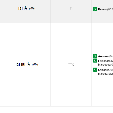
TI
Pesaro
(05
Ancona
(04
Falconara M
TTX
Marzocca
(0
Senigallia
(0
Marotta-Mon