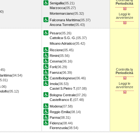
Controlla la
Senigallia
(05.21)
Periodicità
Marzocca
(05.27)
.00)
Montemarciano
(05.32)
Leggi le
avvertenze
Falconara Marittima
(05.37)
Ancona Torrette
(05.43)
Pesaro
(05.26)
Cattolica-S.G.-G.
(05.37)
Misano Adriatico
(05.42)
Riccione
(05.45)
Rimini
(05.56)
Cesena
(06.16)
Forli
(06.29)
Controlla la
.45)
Faenza
(06.39)
Periodicità
arittima
(04.54)
Castelbolognese
(06.46)
5.01)
Leggi le
Imola
(06.53)
5.06)
avvertenze
Castel S.Pietro T.
(07.08)
dolfo
(05.12)
Bologna Centrale
(07.26)
Castelfranco E.
(07.48)
Modena
(07.58)
Reggio Emilia
(08.14)
Parma
(08.31)
Fidenza
(08.44)
Fiorenzuola
(08.54)