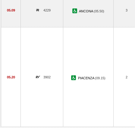
05.09
4229
3
ANCONA
(05.50)
05.20
3902
2
PIACENZA
(09.15)