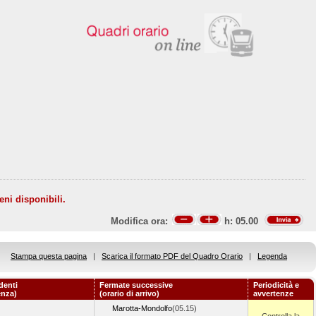
eni disponibili.
Modifica ora:
h:
05.00
Stampa questa pagina
|
Scarica il formato PDF del Quadro Orario
|
Legenda
denti
Fermate successive
Periodicità e
enza)
(orario di arrivo)
avvertenze
Marotta-Mondolfo
(05.15)