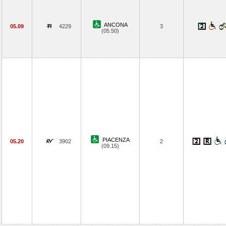
ANCONA
05.09
4229
3
(05.50)
PIACENZA
05.20
3902
2
(09.15)