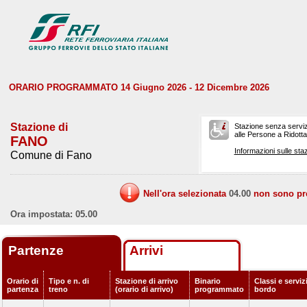
ORARIO PROGRAMMATO 14 Giugno 2026 - 12 Dicembre 2026
Stazione di
Stazione senza serviz
alle Persone a Ridotta 
FANO
Informazioni sulle staz
Comune di Fano
Nell'ora selezionata
04.00
non sono prev
Ora impostata: 05.00
Partenze
Arrivi
Orario di
Tipo e n. di
Stazione di arrivo
Binario
Classi e serviz
partenza
treno
(orario di arrivo)
programmato
bordo