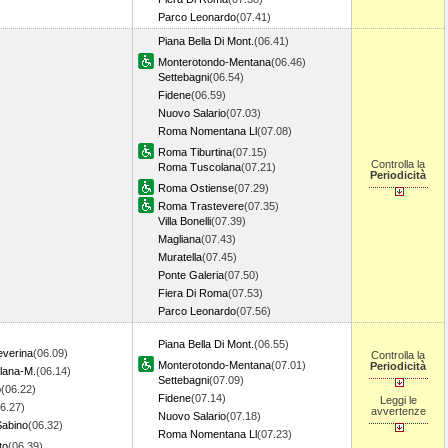
Parco Leonardo
(07.41)
Piana Bella Di Mont.
(06.41)
Monterotondo-Mentana
(06.46)
Settebagni
(06.54)
Fidene
(06.59)
Nuovo Salario
(07.03)
Roma Nomentana Ll
(07.08)
Roma Tiburtina
(07.15)
Controlla la
Roma Tuscolana
(07.21)
Periodicità
Roma Ostiense
(07.29)
Roma Trastevere
(07.35)
Villa Bonelli
(07.39)
Magliana
(07.43)
Muratella
(07.45)
Ponte Galeria
(07.50)
Fiera Di Roma
(07.53)
Parco Leonardo
(07.56)
Piana Bella Di Mont.
(06.55)
everina
(06.09)
Controlla la
Monterotondo-Mentana
(07.01)
Periodicità
llana-M.
(06.14)
Settebagni
(07.09)
o
(06.22)
Fidene
(07.14)
Leggi le
6.27)
avvertenze
Nuovo Salario
(07.18)
Sabino
(06.32)
Roma Nomentana Ll
(07.23)
to
(06.39)