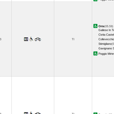
Orte
(05.59)
Gallese In T
Civita Caste
3
TI
Collevecchi
Stimigliano
(0
Gavignano 
Poggio Mirte