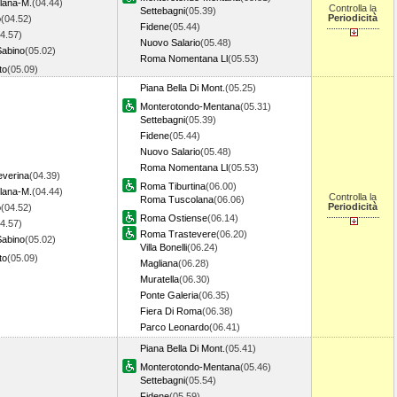
llana-M.
(04.44)
Controlla la
Settebagni
(05.39)
Periodicità
o
(04.52)
Fidene
(05.44)
4.57)
Nuovo Salario
(05.48)
Sabino
(05.02)
Roma Nomentana Ll
(05.53)
to
(05.09)
Piana Bella Di Mont.
(05.25)
Monterotondo-Mentana
(05.31)
Settebagni
(05.39)
Fidene
(05.44)
Nuovo Salario
(05.48)
Roma Nomentana Ll
(05.53)
everina
(04.39)
Roma Tiburtina
(06.00)
llana-M.
(04.44)
Controlla la
Roma Tuscolana
(06.06)
Periodicità
o
(04.52)
Roma Ostiense
(06.14)
4.57)
Roma Trastevere
(06.20)
Sabino
(05.02)
Villa Bonelli
(06.24)
to
(05.09)
Magliana
(06.28)
Muratella
(06.30)
Ponte Galeria
(06.35)
Fiera Di Roma
(06.38)
Parco Leonardo
(06.41)
Piana Bella Di Mont.
(05.41)
Monterotondo-Mentana
(05.46)
Settebagni
(05.54)
Fidene
(05.59)