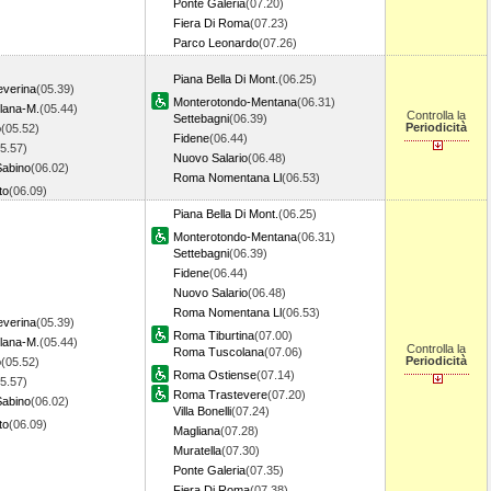
Ponte Galeria
(07.20)
Fiera Di Roma
(07.23)
Parco Leonardo
(07.26)
Piana Bella Di Mont.
(06.25)
everina
(05.39)
Monterotondo-Mentana
(06.31)
llana-M.
(05.44)
Controlla la
Settebagni
(06.39)
Periodicità
o
(05.52)
Fidene
(06.44)
5.57)
Nuovo Salario
(06.48)
Sabino
(06.02)
Roma Nomentana Ll
(06.53)
to
(06.09)
Piana Bella Di Mont.
(06.25)
Monterotondo-Mentana
(06.31)
Settebagni
(06.39)
Fidene
(06.44)
Nuovo Salario
(06.48)
Roma Nomentana Ll
(06.53)
everina
(05.39)
Roma Tiburtina
(07.00)
llana-M.
(05.44)
Controlla la
Roma Tuscolana
(07.06)
Periodicità
o
(05.52)
Roma Ostiense
(07.14)
5.57)
Roma Trastevere
(07.20)
Sabino
(06.02)
Villa Bonelli
(07.24)
to
(06.09)
Magliana
(07.28)
Muratella
(07.30)
Ponte Galeria
(07.35)
Fiera Di Roma
(07.38)