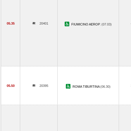
05.35
20401
FIUMICINO AEROP.
(07.03)
05.50
20395
ROMA TIBURTINA
(06.30)