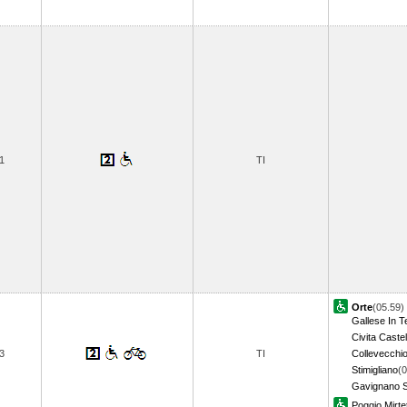
1
TI
Orte
(05.59)
Gallese In T
Civita Caste
3
TI
Collevecchi
Stimigliano
(0
Gavignano 
Poggio Mirte