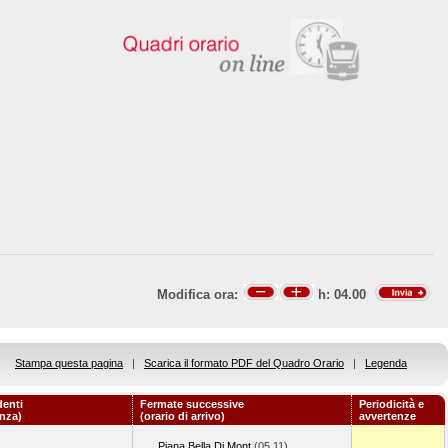
Modifica ora:
h:
04.00
Stampa questa pagina
|
Scarica il formato PDF del Quadro Orario
|
Legenda
denti
Fermate successive
Periodicità e
enza)
(orario di arrivo)
avvertenze
Piana Bella Di Mont.
(05.11)