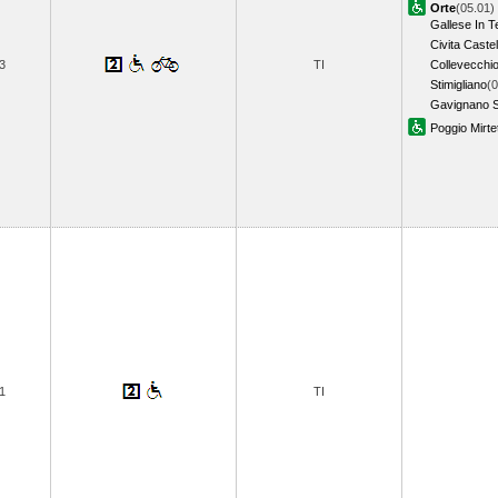
Orte
(05.01)
Gallese In T
Civita Caste
3
TI
Collevecchi
Stimigliano
(0
Gavignano 
Poggio Mirte
1
TI