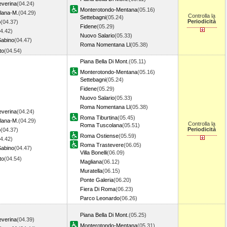
everina
(04.24)
Monterotondo-Mentana
(05.16)
llana-M.
(04.29)
Controlla la
Settebagni
(05.24)
Periodicità
o
(04.37)
Fidene
(05.29)
4.42)
Nuovo Salario
(05.33)
Sabino
(04.47)
Roma Nomentana Ll
(05.38)
to
(04.54)
Piana Bella Di Mont.
(05.11)
Monterotondo-Mentana
(05.16)
Settebagni
(05.24)
Fidene
(05.29)
Nuovo Salario
(05.33)
Roma Nomentana Ll
(05.38)
everina
(04.24)
Roma Tiburtina
(05.45)
llana-M.
(04.29)
Controlla la
Roma Tuscolana
(05.51)
Periodicità
o
(04.37)
Roma Ostiense
(05.59)
4.42)
Roma Trastevere
(06.05)
Sabino
(04.47)
Villa Bonelli
(06.09)
to
(04.54)
Magliana
(06.12)
Muratella
(06.15)
Ponte Galeria
(06.20)
Fiera Di Roma
(06.23)
Parco Leonardo
(06.26)
Piana Bella Di Mont.
(05.25)
everina
(04.39)
Monterotondo-Mentana
(05.31)