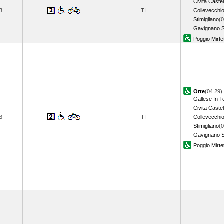
Civita Caste
3
TI
Collevecchi
Stimigliano
(0
Gavignano 
Poggio Mirte
Orte
(04.29)
Gallese In T
Civita Caste
3
TI
Collevecchi
Stimigliano
(0
Gavignano 
Poggio Mirte