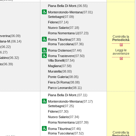
Piana Bella Di Mont.
(06.55)
Monterotondo-Mentana
(07.01)
Settebagni
(07.09)
Fidene
(07.14)
Nuovo Salario
(07.18)
Roma Nomentana Ll
(07.23)
everina
(06.09)
Controlla la
Roma Tiburtina
(07.30)
Periodicità
llana-M.
(06.14)
Roma Tuscolana
(07.36)
o
(06.22)
Leggi le
Roma Ostiense
(07.44)
6.27)
avvertenze
Roma Trastevere
(07.50)
Sabino
(06.32)
Villa Bonelli
(07.54)
to
(06.39)
Magliana
(07.58)
Muratella
(08.00)
Ponte Galeria
(08.05)
Fiera Di Roma
(08.08)
Parco Leonardo
(08.11)
Piana Bella Di Mont.
(07.11)
Monterotondo-Mentana
(07.17)
Settebagni
(07.25)
Fidene
(07.30)
Nuovo Salario
(07.34)
Roma Nomentana Ll
(07.39)
Roma Tiburtina
(07.46)
Controlla la
Roma Tuscolana
(07.52)
Periodicità