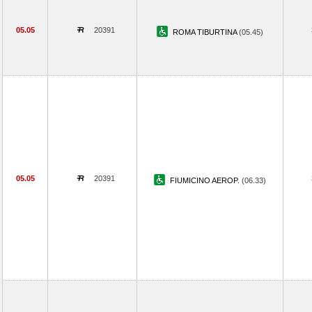
05.05
20391
ROMA TIBURTINA
(05.45)
05.05
20391
FIUMICINO AEROP.
(06.33)