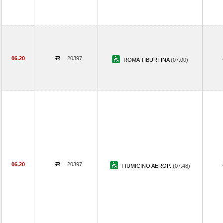
06.20
20397
ROMA TIBURTINA
(07.00)
06.20
20397
FIUMICINO AEROP.
(07.48)