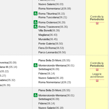
Nuovo Salario
(06.03)
Roma Nomentana Ll
(06.08)
Roma Tiburtina
(06.15)
Controlla la
Roma Tuscolana
(06.21)
Periodicità
Roma Ostiense
(06.29)
Roma Trastevere
(06.35)
Villa Bonelli
(06.39)
Magliana
(06.43)
Muratella
(06.45)
Ponte Galeria
(06.50)
Fiera Di Roma
(06.53)
Parco Leonardo
(06.56)
Piana Bella Di Mont.
(05.55)
everina
(05.09)
Controlla la
Monterotondo-Mentana
(06.01)
Periodicità
llana-M.
(05.14)
Settebagni
(06.09)
o
(05.22)
Fidene
(06.14)
Leggi le
5.27)
avvertenze
Nuovo Salario
(06.18)
Sabino
(05.32)
Roma Nomentana Ll
(06.23)
to
(05.39)
Piana Bella Di Mont.
(05.55)
Monterotondo-Mentana
(06.01)
Settebagni
(06.09)
Fidene
(06.14)
Nuovo Salario
(06.18)