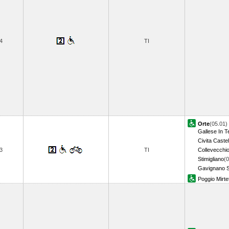
4
TI
Orte
(05.01)
Gallese In T
Civita Caste
3
TI
Collevecchi
Stimigliano
(0
Gavignano 
Poggio Mirte