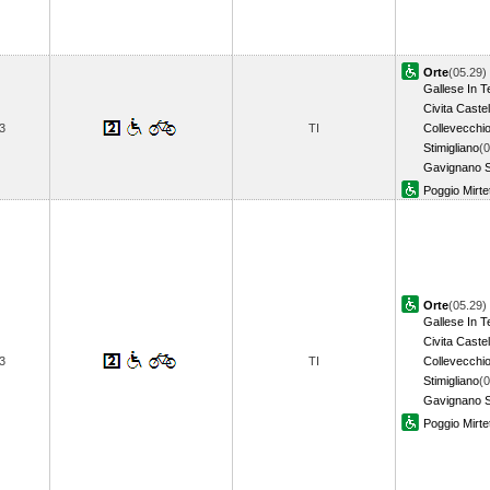
Orte
(05.29)
Gallese In T
Civita Caste
3
TI
Collevecchi
Stimigliano
(0
Gavignano 
Poggio Mirte
Orte
(05.29)
Gallese In T
Civita Caste
3
TI
Collevecchi
Stimigliano
(0
Gavignano 
Poggio Mirte