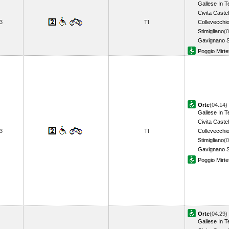
Gallese In T
Civita Caste
3
TI
Collevecchi
Stimigliano
(0
Gavignano 
Poggio Mirte
Orte
(04.14)
Gallese In T
Civita Caste
3
TI
Collevecchi
Stimigliano
(0
Gavignano 
Poggio Mirte
Orte
(04.29)
Gallese In T