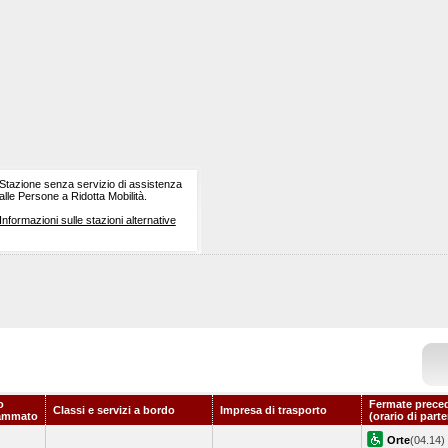
Stazione senza servizio di assistenza
alle Persone a Ridotta Mobilità.
Informazioni sulle stazioni alternative
o
Fermate prece
Classi e servizi a bordo
Impresa di trasporto
ammato
(orario di part
Orte
(04.14)