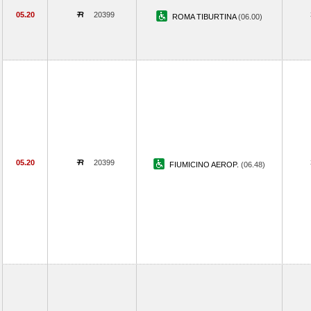
05.20
20399
ROMA TIBURTINA
(06.00)
05.20
20399
FIUMICINO AEROP.
(06.48)