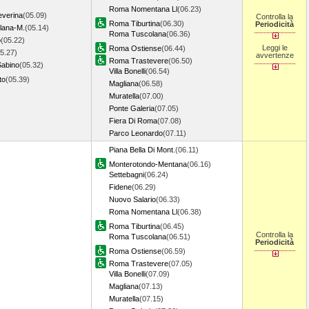
Roma Nomentana Ll
(06.23)
everina
(05.09)
Controlla la
Roma Tiburtina
(06.30)
Periodicità
llana-M.
(05.14)
Roma Tuscolana
(06.36)
o
(05.22)
Leggi le
Roma Ostiense
(06.44)
5.27)
avvertenze
Roma Trastevere
(06.50)
Sabino
(05.32)
Villa Bonelli
(06.54)
to
(05.39)
Magliana
(06.58)
Muratella
(07.00)
Ponte Galeria
(07.05)
Fiera Di Roma
(07.08)
Parco Leonardo
(07.11)
Piana Bella Di Mont.
(06.11)
Monterotondo-Mentana
(06.16)
Settebagni
(06.24)
Fidene
(06.29)
Nuovo Salario
(06.33)
Roma Nomentana Ll
(06.38)
Roma Tiburtina
(06.45)
Controlla la
Roma Tuscolana
(06.51)
Periodicità
Roma Ostiense
(06.59)
Roma Trastevere
(07.05)
Villa Bonelli
(07.09)
Magliana
(07.13)
Muratella
(07.15)