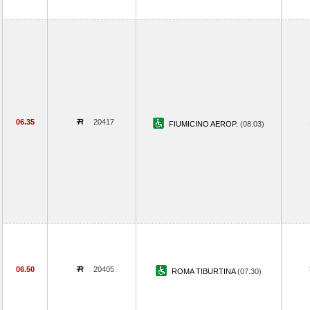
06.35
20417
FIUMICINO AEROP.
(08.03)
06.50
20405
ROMA TIBURTINA
(07.30)