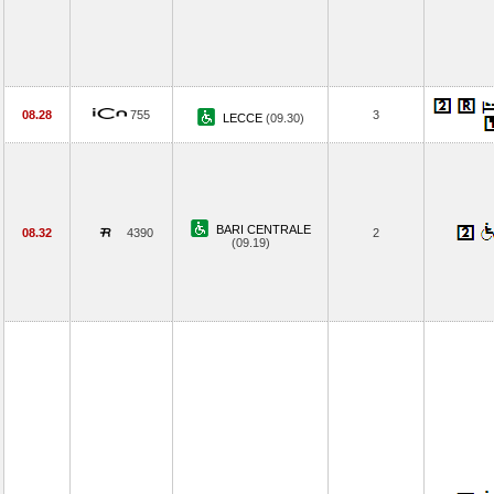
08.28
755
3
LECCE
(09.30)
BARI CENTRALE
08.32
4390
2
(09.19)