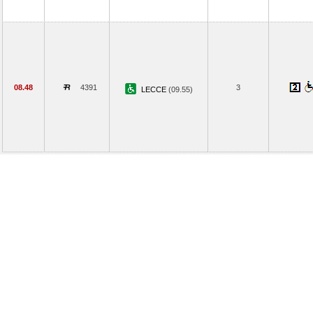
08.48
4391
3
LECCE
(09.55)