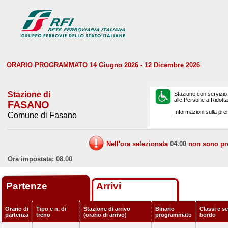
ORARIO PROGRAMMATO 14 Giugno 2026 - 12 Dicembre 2026
Stazione di
Stazione con servizio
alle Persone a Ridotta 
FASANO
Informazioni sulla pre
Comune di Fasano
Nell'ora selezionata
04.00
non sono prev
Ora impostata: 08.00
Partenze
Arrivi
Orario di
Tipo e n. di
Stazione di arrivo
Binario
Classi e se
partenza
treno
(orario di arrivo)
programmato
bordo