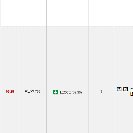
08.28
755
3
LECCE
(09.30)