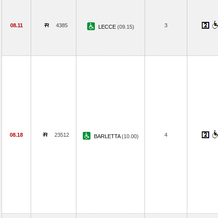
08.11
4385
3
LECCE
(09.15)
08.18
23512
4
BARLETTA
(10.00)