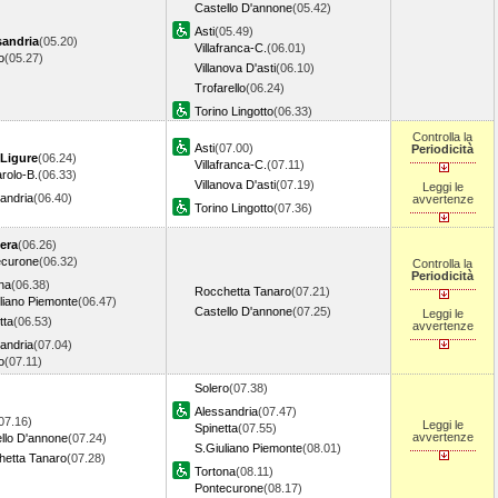
Castello D'annone
(05.42)
Asti
(05.49)
sandria
(05.20)
Villafranca-C.
(06.01)
o
(05.27)
Villanova D'asti
(06.10)
Trofarello
(06.24)
Torino Lingotto
(06.33)
Controlla la
Asti
(07.00)
Periodicità
 Ligure
(06.24)
Villafranca-C.
(07.11)
rolo-B.
(06.33)
Villanova D'asti
(07.19)
Leggi le
andria
(06.40)
avvertenze
Torino Lingotto
(07.36)
era
(06.26)
ecurone
(06.32)
Controlla la
Periodicità
na
(06.38)
Rocchetta Tanaro
(07.21)
liano Piemonte
(06.47)
Castello D'annone
(07.25)
Leggi le
tta
(06.53)
avvertenze
andria
(07.04)
o
(07.11)
Solero
(07.38)
Alessandria
(07.47)
07.16)
Leggi le
Spinetta
(07.55)
avvertenze
llo D'annone
(07.24)
S.Giuliano Piemonte
(08.01)
hetta Tanaro
(07.28)
Tortona
(08.11)
Pontecurone
(08.17)