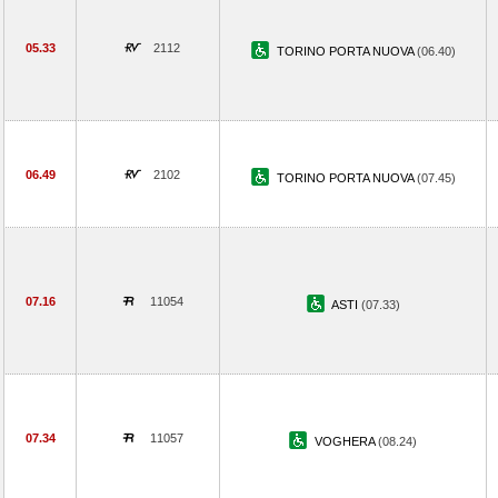
05.33
2112
TORINO PORTA NUOVA
(06.40)
06.49
2102
TORINO PORTA NUOVA
(07.45)
07.16
11054
ASTI
(07.33)
07.34
11057
VOGHERA
(08.24)