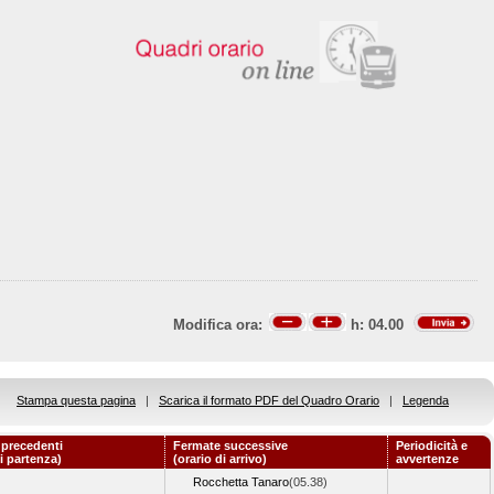
Modifica ora:
h:
04.00
Stampa questa pagina
|
Scarica il formato PDF del Quadro Orario
|
Legenda
 precedenti
Fermate successive
Periodicità e
di partenza)
(orario di arrivo)
avvertenze
Rocchetta Tanaro
(05.38)