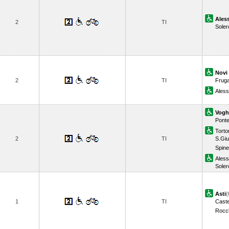
Ales
2
TI
Soler
Novi
2
TI
Fruga
Aless
Vogh
Pont
Torto
2
TI
S.Giu
Spine
Aless
Soler
Asti
(
1
TI
Caste
Rocc