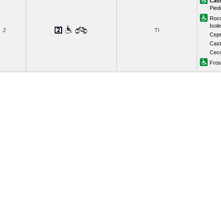
Cas
Pied
Roc
Isole
2
TI
Cepr
Cast
Cec
Fros