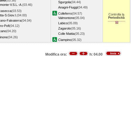
sino
(03.38)
Sgurgola
(04.44)
imonte-V.S.L.-A.
(03.46)
Anagni-Fiuggi
(04.49)
casecca
(03.53)
Colleferro
(04.57)
Controlla la
tta-S.Giov.I.
(04.00)
Periodicità
Valmontone
(05.04)
ano-Falvaterra
(04.04)
Labico
(05.09)
ro-Pofi
(04.12)
Zagarolo
(05.16)
cano
(04.20)
Colle Mattia
(05.23)
inone
(04.26)
Ciampino
(05.32)
Modifica ora:
h:
04.00