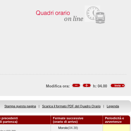
Modifica ora:
h:
04.00
Stampa questa pagina
|
Scarica il formato PDF del Quadro Orario
|
Legenda
 precedenti
Fermate successive
Periodicità e
di partenza)
(orario di arrivo)
avvertenze
Morolo
(04.38)