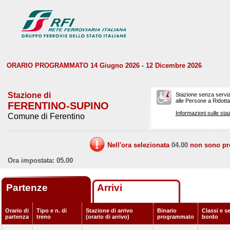
ORARIO PROGRAMMATO 14 Giugno 2026 - 12 Dicembre 2026
Stazione di
Stazione senza serviz
alle Persone a Ridotta 
FERENTINO-SUPINO
Informazioni sulle staz
Comune di Ferentino
Nell'ora selezionata
04.00
non sono prev
Ora impostata: 05.00
Partenze
Arrivi
Orario di
Tipo e n. di
Stazione di arrivo
Binario
Classi e se
partenza
treno
(orario di arrivo)
programmato
bordo