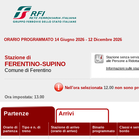
ORARIO PROGRAMMATO 14 Giugno 2026 - 12 Dicembre 2026
Stazione di
Stazione senza serviz
alle Persone a Ridotta 
FERENTINO-SUPINO
Informazioni sulle staz
Comune di Ferentino
Nell'ora selezionata
12.00
non sono prev
Ora impostata: 13.00
Partenze
Arrivi
Orario di
Tipo e n. di
Stazione di arrivo
Binario
Classi e serv
partenza
treno
(orario di arrivo)
programmato
bordo