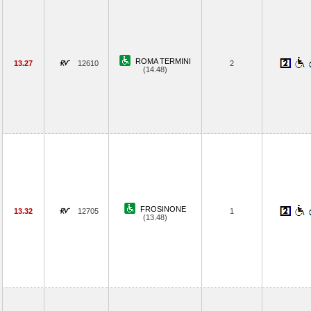
ROMA TERMINI
13.27
12610
2
(14.48)
FROSINONE
13.32
12705
1
(13.48)