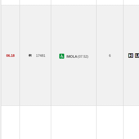
06.18
17481
6
IMOLA
(07.52)