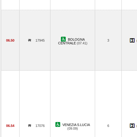
BOLOGNA
06.50
17945
3
CENTRALE
(07.41)
VENEZIA S.LUCIA
06.54
17076
6
(09.09)