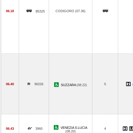
06.18
CODIGORO (07.36)
B5325
06.40
90226
5
SUZZARA
(08.22)
VENEZIA S.LUCIA
06.43
3960
4
(08.20)