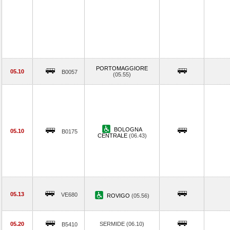
PORTOMAGGIORE
05.10
B0057
(05.55)
BOLOGNA
05.10
B0175
CENTRALE
(06.43)
05.13
VE680
ROVIGO
(05.56)
05.20
SERMIDE (06.10)
B5410