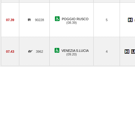
POGGIO RUSCO
07.39
90228
5
(08.39)
VENEZIA S.LUCIA
07.43
3962
4
(09.20)