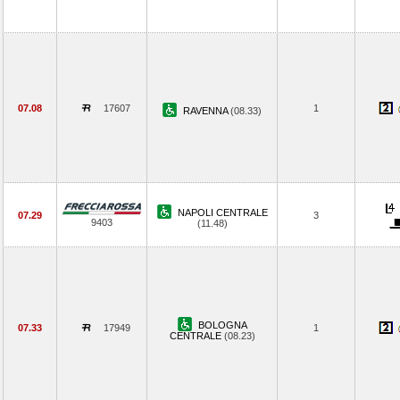
07.08
17607
1
RAVENNA
(08.33)
NAPOLI CENTRALE
07.29
3
9403
(11.48)
BOLOGNA
07.33
17949
1
CENTRALE
(08.23)