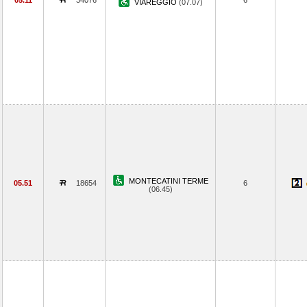
05.11
34076
6
VIAREGGIO
(07.07)
MONTECATINI TERME
05.51
18654
6
(06.45)