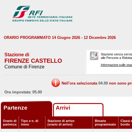
ORARIO PROGRAMMATO 14 Giugno 2026 - 12 Dicembre 2026
Stazione di
Stazione senza serviz
alle Persone a Ridotta 
FIRENZE CASTELLO
Informazioni sulle staz
Comune di Firenze
Nell'ora selezionata
04.00
non sono prev
Ora impostata: 05.00
Partenze
Arrivi
Orario di
Tipo e n. di
Stazione di arrivo
Binario
Classi e
partenza
treno
(orario di arrivo)
programmato
bordo