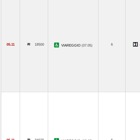
05.11
18500
6
VIAREGGIO
(07.05)