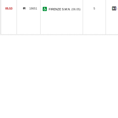
05.53
18651
5
FIRENZE S.M.N.
(06.05)