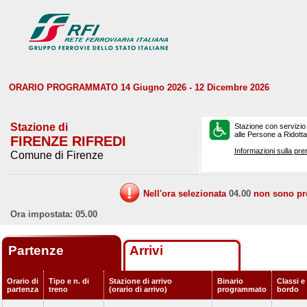
ORARIO PROGRAMMATO 14 Giugno 2026 - 12 Dicembre 2026
Stazione di
Stazione con servizio
alle Persone a Ridotta 
FIRENZE RIFREDI
Informazioni sulla pre
Comune di Firenze
Nell'ora selezionata
04.00
non sono prev
Ora impostata: 05.00
Partenze
Arrivi
Orario di
Tipo e n. di
Stazione di arrivo
Binario
Classi e 
partenza
treno
(orario di arrivo)
programmato
bordo