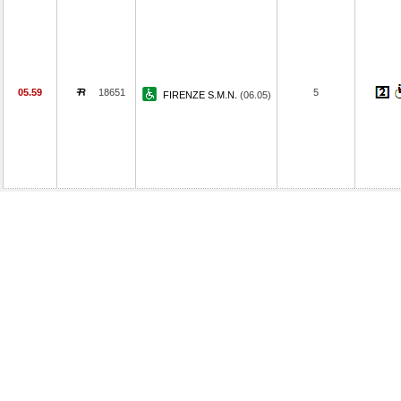
05.59
18651
5
FIRENZE S.M.N.
(06.05)