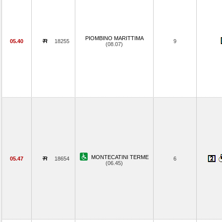
PIOMBINO MARITTIMA
05.40
18255
9
(08.07)
MONTECATINI TERME
05.47
18654
6
(06.45)