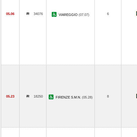
05.06
34076
6
VIAREGGIO
(07.07)
05.23
18250
8
FIRENZE S.M.N.
(05.28)