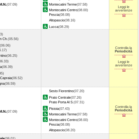
M.N.
(07.09)
Montecatini Terme
(07.58)
Leggi le
Montecatini Centro
(08.00)
avvertenze
Pescia
(08.08)
Altopascio
(08.16)
Lucca
(08.29)
3)
In Ch.
(05.56)
(06.06)
Controlla la
6.17)
Periodicità
ntino
(06.25)
06.33)
Leggi le
avvertenze
sa
(06.39)
45)
-Capraia
(06.52)
igna
(06.59)
Sesto Fiorentino
(07.20)
Prato Centrale
(07.26)
Prato Porta Al S.
(07.31)
Controlla la
Pistoia
(07.43)
Periodicità
M.N.
(07.09)
Montecatini Terme
(07.58)
Montecatini Centro
(08.00)
Pescia
(08.08)
Altopascio
(08.20)
ale
(06.01)