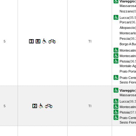
Viareggio
Massarosa
Nozzano
(0
Lucca
(05.
Porcari
(06
Altopascio
Montecarlo
Pescia
(06.
5
TI
Borgo A Bu
Montecatin
Montecatin
Pistoia
(06.
Montale-Ag
Prato Porta
Prato Cent
Sesto Fior
Viareggio
Massarosa
Lucca
(06.
5
TI
Montecatin
Pistoia
(07.
Prato Cent
Sesto Fior