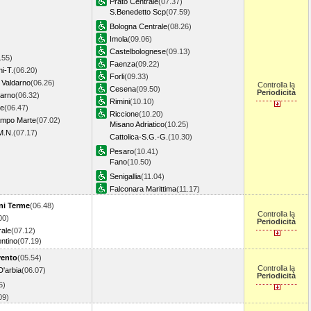
Prato Centrale
(07.37)
S.Benedetto Scp
(07.59)
Bologna Centrale
(08.26)
Imola
(09.06)
Castelbolognese
(09.13)
.55)
Faenza
(09.22)
i-T.
(06.20)
Forli
(09.33)
 Valdarno
(06.26)
Controlla la
Cesena
(09.50)
Periodicità
darno
(06.32)
Rimini
(10.10)
ve
(06.47)
Riccione
(10.20)
ampo Marte
(07.02)
Misano Adriatico
(10.25)
M.N.
(07.17)
Cattolica-S.G.-G.
(10.30)
Pesaro
(10.41)
Fano
(10.50)
Senigallia
(11.04)
Falconara Marittima
(11.17)
ni Terme
(06.48)
Controlla la
00)
Periodicità
rale
(07.12)
entino
(07.19)
ento
(05.54)
Controlla la
D'arbia
(06.07)
Periodicità
5)
.09)