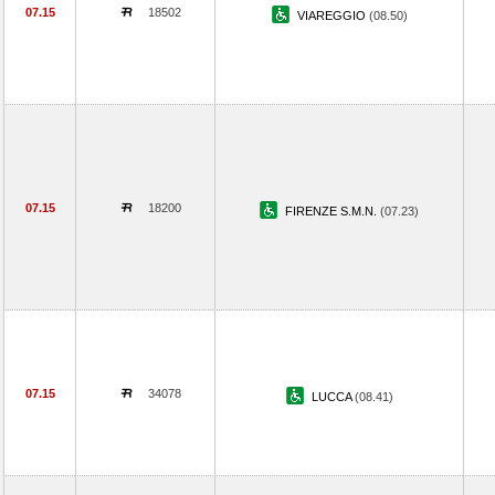
07.15
18502
VIAREGGIO
(08.50)
07.15
18200
FIRENZE S.M.N.
(07.23)
07.15
34078
LUCCA
(08.41)