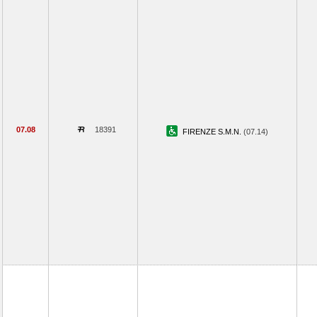
07.08
18391
FIRENZE S.M.N.
(07.14)