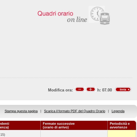
Modifica ora:
h:
07.00
Stampa questa pagina
|
Scarica il formato PDF del Quadro Orario
|
Legenda
edenti
Fermate successive
Periodicità e
tenza)
(orario di arrivo)
avvertenze
.15)