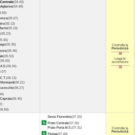
 Centrale
(04.43)
igliarina
(04.48)
4.59)
venza
(05.07)
tro
(05.13)
Marmi
(05.19)
a
(05.23)
05.30)
Lago
(05.35)
Controlla la
Periodicità
ssore
(05.46)
ale
(05.53)
Leggi le
(06.00)
avvertenze
 A S.
(06.04)
6.07)
C.T.
(06.13)
Montopoli
(06.21)
Fucecchio
(06.27)
34)
-Capraia
(06.40)
2)
06.59)
Sesto Fiorentino
(07.20)
Prato Centrale
(07.26)
Prato Porta Al S.
(07.31)
Controlla la
Periodicità
Pistoia
(07.43)