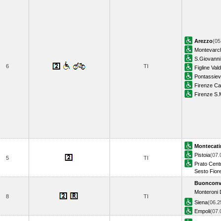
Arezzo
(05
Montevarch
S.Giovanni
6
TI
Figline Val
Pontassie
Firenze C
Firenze S.
Montecati
Pistoia
(07.
5
TI
Prato Cent
Sesto Fior
Buonconv
Monteroni 
8
TI
Siena
(06.2
Empoli
(07