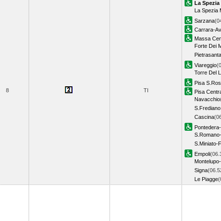
La Spezia
La Spezia M
Sarzana
(0
Carrara-A
Massa Cen
Forte Dei 
Pietrasant
Viareggio
(
Torre Del 
Pisa S.Ro
8
TI
Pisa Centr
Navacchio
S.Frediano
Cascina
(0
Pontedera-
S.Romano-
S.Miniato-
Empoli
(06.
Montelupo
Signa
(06.5
Le Piagge
(