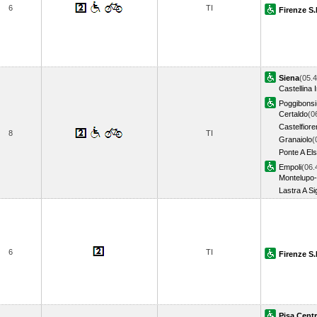
6
TI
Firenze S.
Siena
(05.4
Castellina 
Poggibonsi
Certaldo
(0
Castelfiore
8
TI
Granaiolo
(
Ponte A El
Empoli
(06.
Montelupo
Lastra A S
6
TI
Firenze S.
Pisa Centr