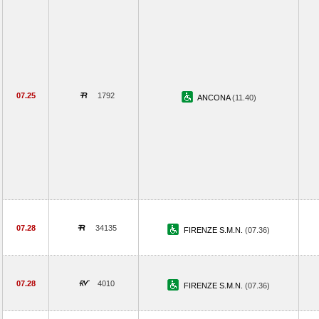
07.25
1792
ANCONA
(11.40)
07.28
34135
FIRENZE S.M.N.
(07.36)
07.28
4010
FIRENZE S.M.N.
(07.36)