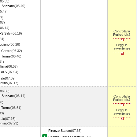
(05.33)
-Bozzano
(05.40)
5.47)
57)
.07)
(06.14)
Controlla la
-S.Salv.
(06.19)
Periodicità
24)
ggiano
(06.28)
Leggi le
avvertenze
i Centro
(06.32)
i Terme
(06.40)
51)
liana
(06.57)
 Al S.
(07.04)
rale
(07.09)
entino
(07.17)
(06.00)
-Bozzano
(06.14)
Controlla la
Periodicità
30)
i Terme
(06.51)
Leggi le
03)
avvertenze
rale
(07.16)
entino
(07.23)
Firenze Statuto
(07.36)