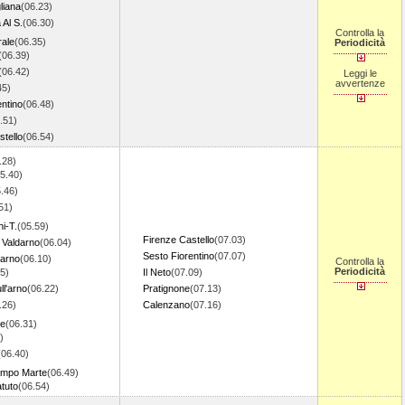
liana
(06.23)
 Al S.
(06.30)
Controlla la
rale
(06.35)
Periodicità
(06.39)
(06.42)
Leggi le
avvertenze
45)
entino
(06.48)
.51)
stello
(06.54)
.28)
5.40)
.46)
51)
i-T.
(05.59)
Firenze Castello
(07.03)
 Valdarno
(06.04)
Sesto Fiorentino
(07.07)
darno
(06.10)
Controlla la
Periodicità
5)
Il Neto
(07.09)
ll'arno
(06.22)
Pratignone
(07.13)
.26)
Calenzano
(07.16)
ve
(06.31)
)
(06.40)
ampo Marte
(06.49)
atuto
(06.54)