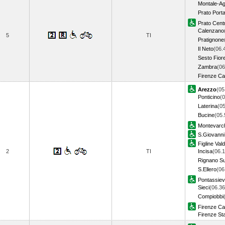
Montale-Ag
Prato Porta
Prato Cent
Calenzano
5
TI
Pratignone
Il Neto
(06.
Sesto Fior
Zambra
(06
Firenze Ca
Arezzo
(05
Ponticino
(0
Laterina
(05
Bucine
(05.
Montevarch
S.Giovanni
Figline Val
2
TI
Incisa
(06.1
Rignano Su
S.Ellero
(06
Pontassie
Sieci
(06.36
Compiobbi
Firenze C
Firenze St