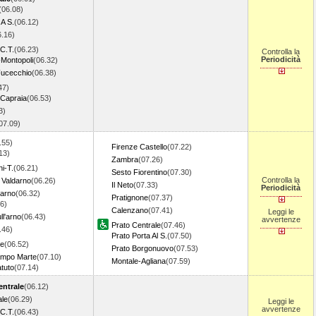
(06.08)
 A S.
(06.12)
6.16)
C.T.
(06.23)
Controlla la
Periodicità
Montopoli
(06.32)
Fucecchio
(06.38)
47)
-Capraia
(06.53)
3)
07.09)
.55)
Firenze Castello
(07.22)
13)
Zambra
(07.26)
i-T.
(06.21)
Sesto Fiorentino
(07.30)
Controlla la
 Valdarno
(06.26)
Il Neto
(07.33)
Periodicità
darno
(06.32)
Pratignone
(07.37)
6)
Calenzano
(07.41)
Leggi le
ll'arno
(06.43)
avvertenze
Prato Centrale
(07.46)
.46)
Prato Porta Al S.
(07.50)
ve
(06.52)
Prato Borgonuovo
(07.53)
ampo Marte
(07.10)
Montale-Agliana
(07.59)
atuto
(07.14)
entrale
(06.12)
ale
(06.29)
Leggi le
avvertenze
C.T.
(06.43)