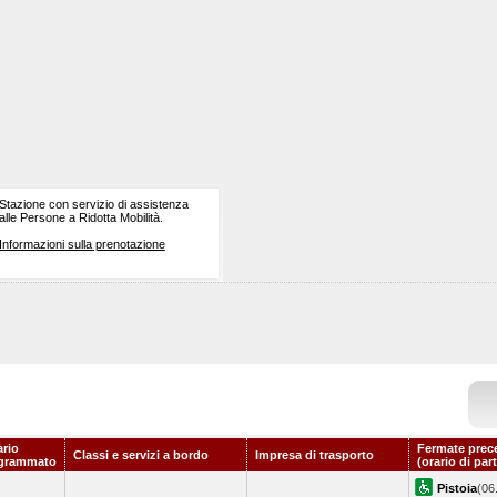
Stazione con servizio di assistenza
alle Persone a Ridotta Mobilità.
Informazioni sulla prenotazione
ario
Fermate prec
Classi e servizi a bordo
Impresa di trasporto
grammato
(orario di par
Pistoia
(06