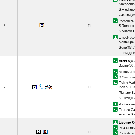
Navacchio
S.Frediano
Cascina
(0
Pontedera-
8
TI
S.Romano-
S.Miniato-
Empoli
(06.
Montelupo
Signa
(07.0
Le Piagge
(
Arezzo
(05
Bucine
(06.
Montevarch
S.Giovanni
Figline Val
2
TI
Incisa
(06.3
Rignano Su
S.Ellero
(06
Pontassie
Firenze C
Firenze St
Livorno C
Pisa Centr
8
TI
Pontedera-