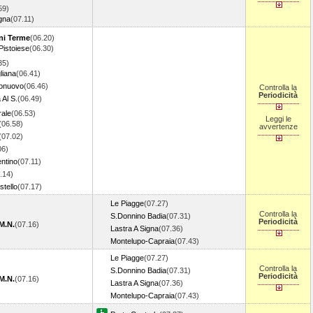
59)
igna
(07.11)
ni Terme
(06.20)
Pistoiese
(06.30)
35)
liana
(06.41)
gonuovo
(06.46)
Controlla la
Periodicità
 Al S.
(06.49)
rale
(06.53)
Leggi le
(06.58)
avvertenze
(07.02)
06)
entino
(07.11)
.14)
stello
(07.17)
Le Piagge
(07.27)
Controlla la
S.Donnino Badia
(07.31)
Periodicità
M.N.
(07.16)
Lastra A Signa
(07.36)
Montelupo-Capraia
(07.43)
Le Piagge
(07.27)
Controlla la
S.Donnino Badia
(07.31)
Periodicità
M.N.
(07.16)
Lastra A Signa
(07.36)
Montelupo-Capraia
(07.43)