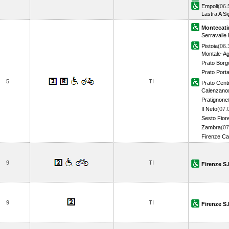
Empoli
(06.
Lastra A S
Montecati
Serravalle 
Pistoia
(06.
Montale-Ag
Prato Bor
Prato Porta
5
TI
Prato Cent
Calenzano
Pratignone
Il Neto
(07.
Sesto Fior
Zambra
(07
Firenze Ca
9
TI
Firenze S.
9
TI
Firenze S.