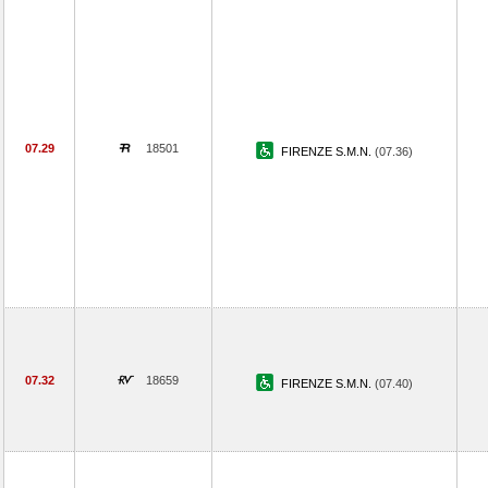
07.29
18501
FIRENZE S.M.N.
(07.36)
07.32
18659
FIRENZE S.M.N.
(07.40)