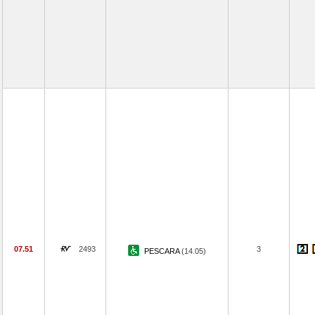
07.51
2493
3
PESCARA
(14.05)