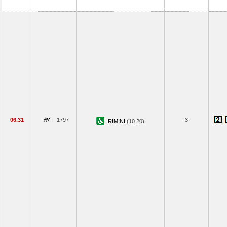
06.31
1797
3
RIMINI
(10.20)