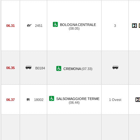
BOLOGNA CENTRALE
06.31
2451
3
(08.05)
06.35
B0184
CREMONA
(07.33)
SALSOMAGGIORE TERME
06.37
18002
1 Ovest
(06.44)