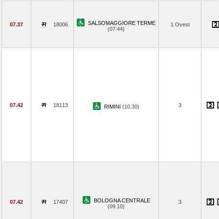
SALSOMAGGIORE TERME
07.37
18006
1 Ovest
(07.44)
07.42
18113
3
RIMINI
(10.30)
BOLOGNA CENTRALE
07.42
17407
3
(09.10)