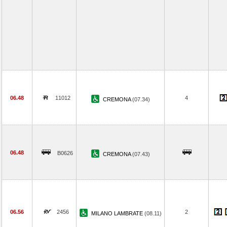
06.48
11012
4
CREMONA
(07.34)
06.48
B0626
CREMONA
(07.43)
06.56
2456
2
MILANO LAMBRATE
(08.11)