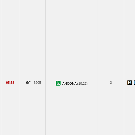
05.58
3905
3
ANCONA
(10.22)