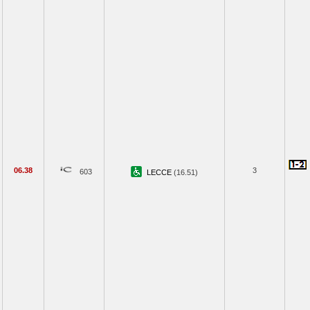
06.38
3
603
LECCE
(16.51)