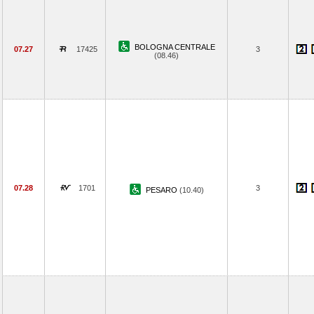
BOLOGNA CENTRALE
07.27
17425
3
(08.46)
07.28
1701
3
PESARO
(10.40)