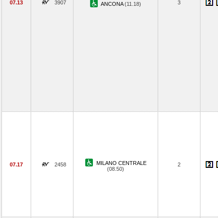
07.13
3907
3
ANCONA
(11.18)
MILANO CENTRALE
07.17
2458
2
(08.50)