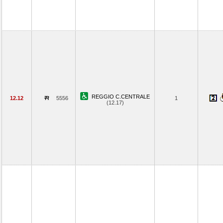
REGGIO C.CENTRALE
12.12
5556
1
(12.17)