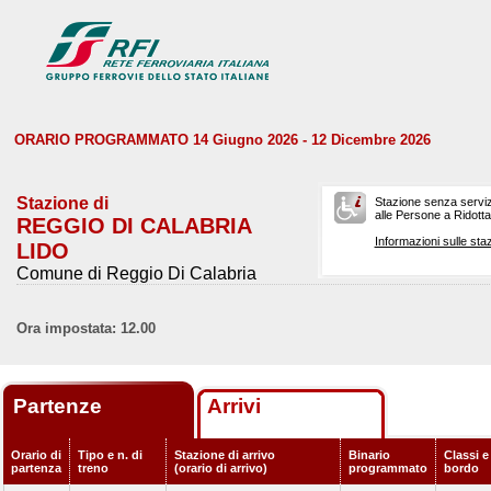
ORARIO PROGRAMMATO 14 Giugno 2026 - 12 Dicembre 2026
Stazione di
Stazione senza serviz
alle Persone a Ridotta 
REGGIO DI CALABRIA
Informazioni sulle staz
LIDO
Comune di Reggio Di Calabria
Ora impostata: 12.00
Partenze
Arrivi
Orario di
Tipo e n. di
Stazione di arrivo
Binario
Classi e
partenza
treno
(orario di arrivo)
programmato
bordo