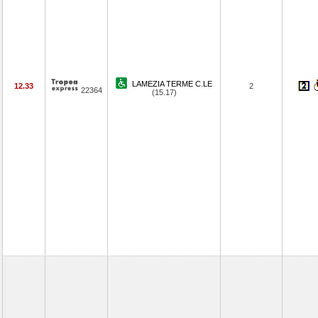
LAMEZIA TERME C.LE
12.33
2
22364
(15.17)