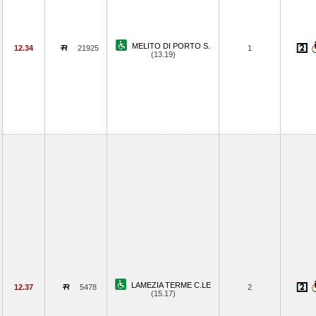
MELITO DI PORTO S.
12.34
21925
1
(13.19)
LAMEZIA TERME C.LE
12.37
5478
2
(15.17)