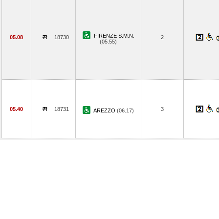
FIRENZE S.M.N.
05.08
18730
2
(05.55)
05.40
18731
3
AREZZO
(06.17)