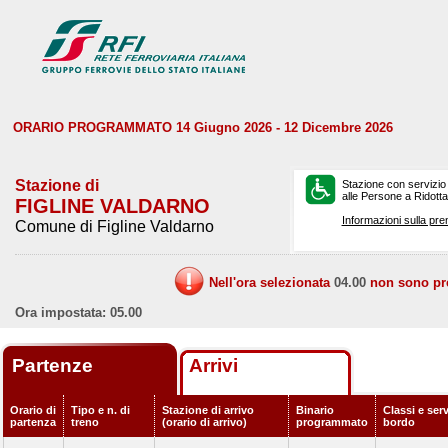
ORARIO PROGRAMMATO 14 Giugno 2026 - 12 Dicembre 2026
Stazione di
Stazione con servizio
alle Persone a Ridotta 
FIGLINE VALDARNO
Informazioni sulla pre
Comune di Figline Valdarno
Nell'ora selezionata
04.00
non sono prev
Ora impostata: 05.00
Partenze
Arrivi
Orario di
Tipo e n. di
Stazione di arrivo
Binario
Classi e serv
partenza
treno
(orario di arrivo)
programmato
bordo