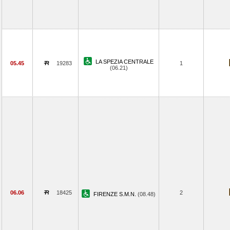
LA SPEZIA CENTRALE
05.45
19283
1
(06.21)
06.06
18425
2
FIRENZE S.M.N.
(08.48)