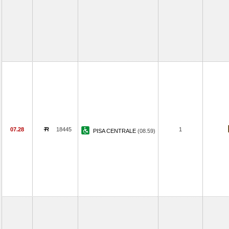
07.28
18445
1
PISA CENTRALE
(08.59)