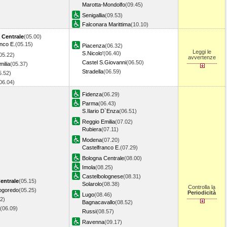
Marotta-Mondolfo
(09.45)
Senigallia
(09.53)
Falconara Marittima
(10.10)
 Centrale
(05.00)
nco E.
(05.15)
Piacenza
(06.32)
Leggi le
S.Nicolo'
(06.40)
05.22)
avvertenze
Castel S.Giovanni
(06.50)
ilia
(05.37)
Stradella
(06.59)
5.52)
06.04)
Fidenza
(06.29)
Parma
(06.43)
S.Ilario D`Enza
(06.51)
Reggio Emilia
(07.02)
Rubiera
(07.11)
Modena
(07.20)
Castelfranco E.
(07.29)
Bologna Centrale
(08.00)
Imola
(08.25)
Castelbolognese
(08.31)
entrale
(05.15)
Solarolo
(08.38)
Controlla la
ogoredo
(05.25)
Periodicità
Lugo
(08.46)
2)
Bagnacavallo
(08.52)
(06.09)
Russi
(08.57)
Ravenna
(09.17)