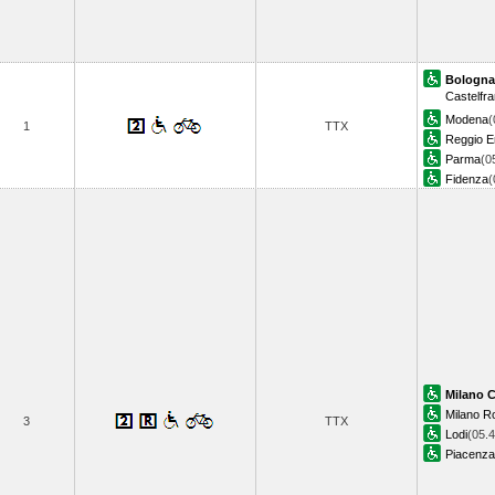
Bologna
Castelfra
Modena
(
1
TTX
Reggio Em
Parma
(0
Fidenza
(
Milano C
Milano R
3
TTX
Lodi
(05.4
Piacenza