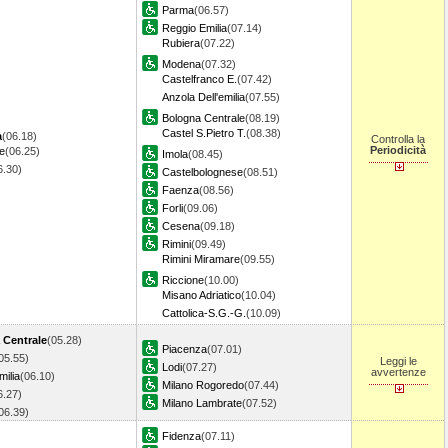
Parma
(06.57)
Reggio Emilia
(07.14)
Rubiera
(07.22)
Modena
(07.32)
Castelfranco E.
(07.42)
Anzola Dell'emilia
(07.55)
Bologna Centrale
(08.19)
Castel S.Pietro T.
(08.38)
a
(06.18)
Controlla la
Periodicità
e
(06.25)
Imola
(08.45)
6.30)
Castelbolognese
(08.51)
Faenza
(08.56)
Forli
(09.06)
Cesena
(09.18)
Rimini
(09.49)
Rimini Miramare
(09.55)
Riccione
(10.00)
Misano Adriatico
(10.04)
Cattolica-S.G.-G.
(10.09)
 Centrale
(05.28)
Piacenza
(07.01)
05.55)
Leggi le
Lodi
(07.27)
avvertenze
ilia
(06.10)
Milano Rogoredo
(07.44)
6.27)
Milano Lambrate
(07.52)
06.39)
Fidenza
(07.11)