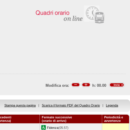
Modifica ora:
h:
00.00
Stampa questa pagina
|
Scarica il formato PDF del Quadro Orario
|
Legenda
cedenti
Fermate successive
Periodicità e
artenza)
(orario di arrivo)
avvertenze
Fidenza
(05.57)