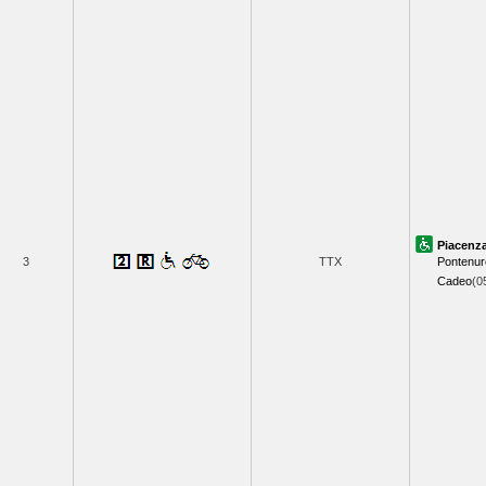
Piacenz
3
TTX
Pontenur
Cadeo
(0