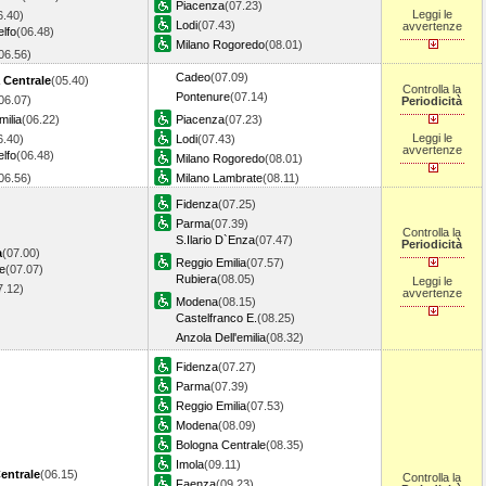
Piacenza
(07.23)
Leggi le
6.40)
Lodi
(07.43)
avvertenze
lfo
(06.48)
Milano Rogoredo
(08.01)
06.56)
Cadeo
(07.09)
 Centrale
(05.40)
Controlla la
Pontenure
(07.14)
06.07)
Periodicità
ilia
(06.22)
Piacenza
(07.23)
Leggi le
6.40)
Lodi
(07.43)
avvertenze
lfo
(06.48)
Milano Rogoredo
(08.01)
06.56)
Milano Lambrate
(08.11)
Fidenza
(07.25)
Parma
(07.39)
Controlla la
S.Ilario D`Enza
(07.47)
Periodicità
a
(07.00)
Reggio Emilia
(07.57)
e
(07.07)
Rubiera
(08.05)
Leggi le
7.12)
avvertenze
Modena
(08.15)
Castelfranco E.
(08.25)
Anzola Dell'emilia
(08.32)
Fidenza
(07.27)
Parma
(07.39)
Reggio Emilia
(07.53)
Modena
(08.09)
Bologna Centrale
(08.35)
Imola
(09.11)
entrale
(06.15)
Controlla la
Faenza
(09.23)