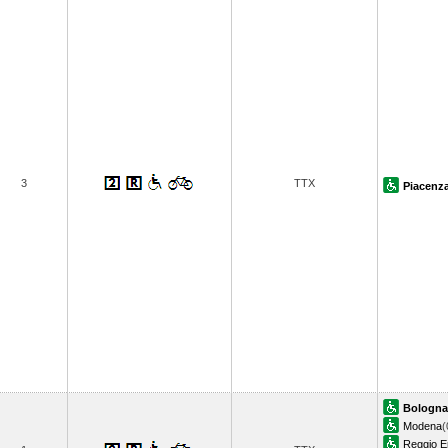
3
TTX
Piacenz
Bologna
Modena
(
Reggio Em