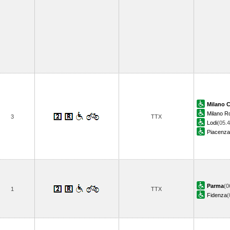
Milano C
Milano R
3
TTX
Lodi
(05.4
Piacenza
Parma
(0
1
TTX
Fidenza
(