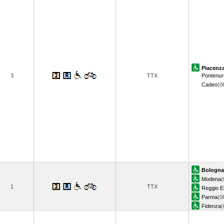
Piacenz
3
TTX
Pontenur
Cadeo
(0
Bologna
Modena
(
1
TTX
Reggio Em
Parma
(0
Fidenza
(