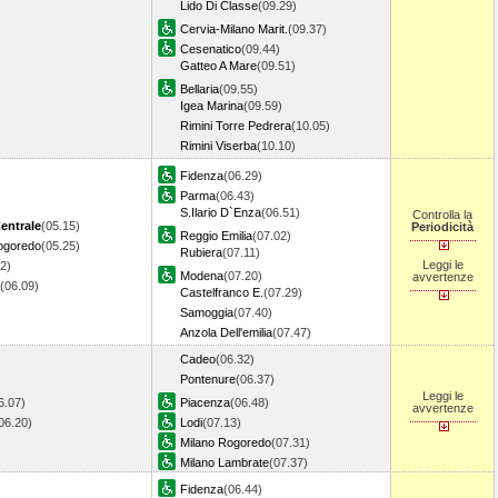
Lido Di Classe
(09.29)
Cervia-Milano Marit.
(09.37)
Cesenatico
(09.44)
Gatteo A Mare
(09.51)
Bellaria
(09.55)
Igea Marina
(09.59)
Rimini Torre Pedrera
(10.05)
Rimini Viserba
(10.10)
Fidenza
(06.29)
Parma
(06.43)
S.Ilario D`Enza
(06.51)
Controlla la
entrale
(05.15)
Periodicità
Reggio Emilia
(07.02)
ogoredo
(05.25)
Rubiera
(07.11)
Leggi le
2)
Modena
(07.20)
avvertenze
(06.09)
Castelfranco E.
(07.29)
Samoggia
(07.40)
Anzola Dell'emilia
(07.47)
Cadeo
(06.32)
Pontenure
(06.37)
Leggi le
6.07)
Piacenza
(06.48)
avvertenze
06.20)
Lodi
(07.13)
Milano Rogoredo
(07.31)
Milano Lambrate
(07.37)
Fidenza
(06.44)