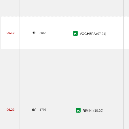
06.12
2066
VOGHERA
(07.21)
06.22
1797
RIMINI
(10.20)