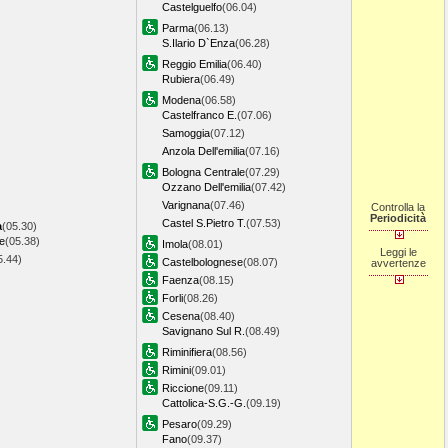
Castelguelfo
(06.04)
Parma
(06.13)
S.Ilario D`Enza
(06.28)
Reggio Emilia
(06.40)
Rubiera
(06.49)
Modena
(06.58)
Castelfranco E.
(07.06)
Samoggia
(07.12)
Anzola Dell'emilia
(07.16)
Bologna Centrale
(07.29)
Ozzano Dell'emilia
(07.42)
Varignana
(07.46)
Controlla la
Periodicità
Castel S.Pietro T.
(07.53)
a
(05.30)
e
(05.38)
Imola
(08.01)
Leggi le
5.44)
Castelbolognese
(08.07)
avvertenze
Faenza
(08.15)
Forli
(08.26)
Cesena
(08.40)
Savignano Sul R.
(08.49)
Riminifiera
(08.56)
Rimini
(09.01)
Riccione
(09.11)
Cattolica-S.G.-G.
(09.19)
Pesaro
(09.29)
Fano
(09.37)