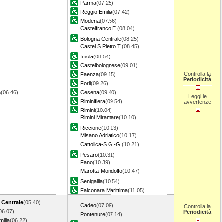
Parma
(07.25)
Reggio Emilia
(07.42)
Modena
(07.56)
Castelfranco E.
(08.04)
Bologna Centrale
(08.25)
Castel S.Pietro T.
(08.45)
Imola
(08.54)
Castelbolognese
(09.01)
Controlla la
Faenza
(09.15)
Periodicità
Forli
(09.26)
a
(06.46)
Cesena
(09.40)
Leggi le
Riminifiera
(09.54)
avvertenze
Rimini
(10.04)
Rimini Miramare
(10.10)
Riccione
(10.13)
Misano Adriatico
(10.17)
Cattolica-S.G.-G.
(10.21)
Pesaro
(10.31)
Fano
(10.39)
Marotta-Mondolfo
(10.47)
Senigallia
(10.54)
Falconara Marittima
(11.05)
 Centrale
(05.40)
Cadeo
(07.09)
Controlla la
06.07)
Periodicità
Pontenure
(07.14)
ilia
(06.22)