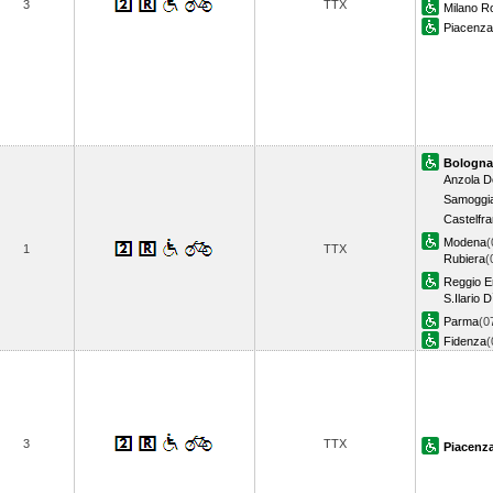
3
TTX
Milano R
Piacenza
Bologna
Anzola De
Samoggi
Castelfra
Modena
(
1
TTX
Rubiera
(
Reggio Em
S.Ilario 
Parma
(0
Fidenza
(
3
TTX
Piacenz