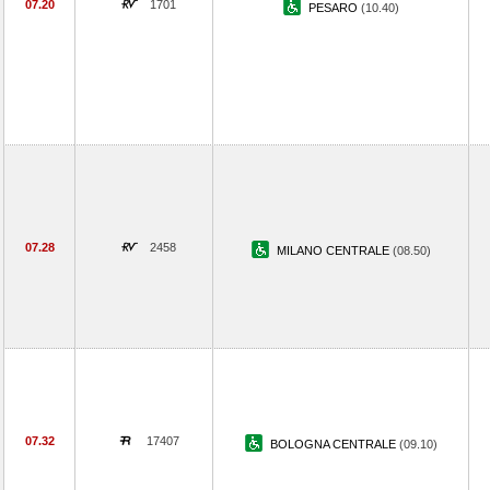
07.20
1701
PESARO
(10.40)
07.28
2458
MILANO CENTRALE
(08.50)
07.32
17407
BOLOGNA CENTRALE
(09.10)