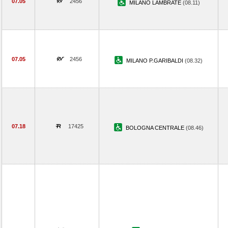
07.05
2456
MILANO LAMBRATE
(08.11)
07.05
2456
MILANO P.GARIBALDI
(08.32)
07.18
17425
BOLOGNA CENTRALE
(08.46)