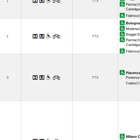
1
TTX
Parma
(0
Castelgue
Fidenza
(
Bologna
Modena
(
Reggio Em
1
TTX
Parma
(0
Castelgue
Fidenza
(
Piacenz
3
TTX
Pontenur
Cadeo
(0
Milano C