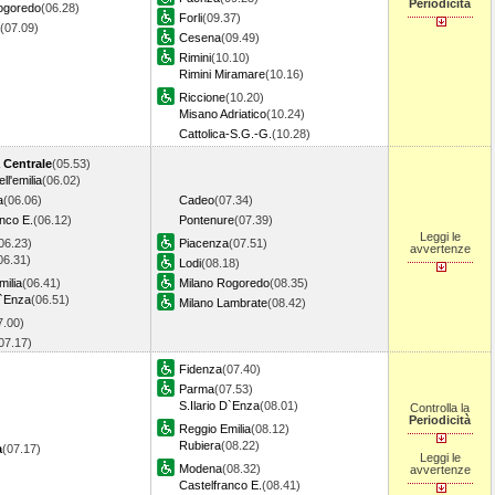
Periodicità
ogoredo
(06.28)
Forli
(09.37)
(07.09)
Cesena
(09.49)
Rimini
(10.10)
Rimini Miramare
(10.16)
Riccione
(10.20)
Misano Adriatico
(10.24)
Cattolica-S.G.-G.
(10.28)
 Centrale
(05.53)
ll'emilia
(06.02)
a
(06.06)
Cadeo
(07.34)
nco E.
(06.12)
Pontenure
(07.39)
Leggi le
06.23)
Piacenza
(07.51)
avvertenze
06.31)
Lodi
(08.18)
ilia
(06.41)
Milano Rogoredo
(08.35)
D`Enza
(06.51)
Milano Lambrate
(08.42)
7.00)
07.17)
Fidenza
(07.40)
Parma
(07.53)
S.Ilario D`Enza
(08.01)
Controlla la
Periodicità
Reggio Emilia
(08.12)
Rubiera
(08.22)
a
(07.17)
Leggi le
Modena
(08.32)
avvertenze
Castelfranco E.
(08.41)