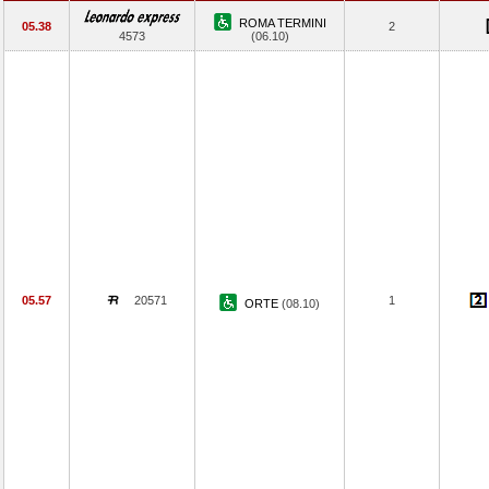
ROMA TERMINI
05.38
2
4573
(06.10)
05.57
20571
1
ORTE
(08.10)