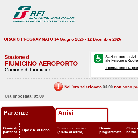
ORARIO PROGRAMMATO 14 Giugno 2026 - 12 Dicembre 2026
Stazione di
Stazione con servizio
alle Persone a Ridotta 
FIUMICINO AEROPORTO
Informazioni sulla pre
Comune di Fiumicino
Nell'ora selezionata
04.00
non sono prev
Ora impostata: 05.00
Partenze
Arrivi
Orario di
Stazione di arrivo
Binario
Classi 
Tipo e n. di treno
partenza
(orario di arrivo)
programmato
bordo