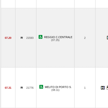
REGGIO C.CENTRALE
07.20
21593
2
(07.25)
MELITO DI PORTO S.
07.31
21776
1
(08.11)