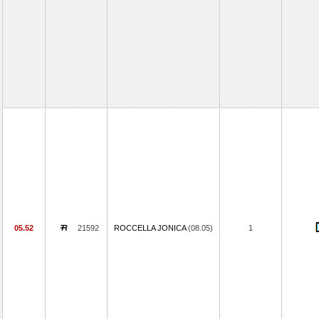
05.52
21592
ROCCELLA JONICA
(08.05)
1