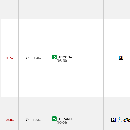
ANCONA
06.57
90462
1
(08.40)
TERAMO
07.06
19652
1
(08.04)