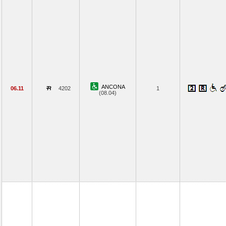
ANCONA
06.11
4202
1
(08.04)