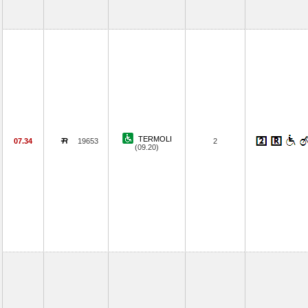
TERMOLI
07.34
19653
2
(09.20)