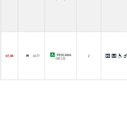
PESCARA
07.48
4177
2
(08.13)