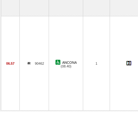
ANCONA
06.57
90462
1
(08.40)