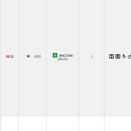
ANCONA
06.11
4202
1
(08.04)