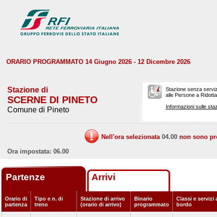
ORARIO PROGRAMMATO 14 Giugno 2026 - 12 Dicembre 2026
Stazione di
Stazione senza serviz
alle Persone a Ridotta 
SCERNE DI PINETO
Informazioni sulle staz
Comune di Pineto
Nell'ora selezionata
04.00
non sono prev
Ora impostata: 06.00
Partenze
Arrivi
Orario di
Tipo e n. di
Stazione di arrivo
Binario
Classi e servizi 
partenza
treno
(orario di arrivo)
programmato
bordo