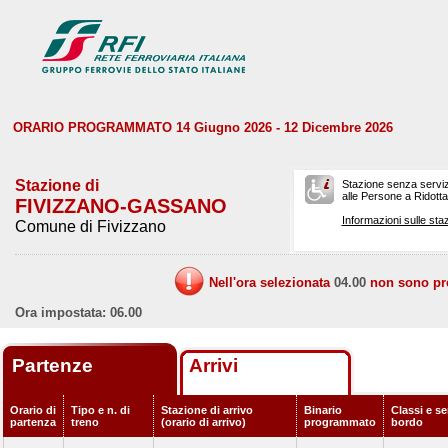
ORARIO PROGRAMMATO 14 Giugno 2026 - 12 Dicembre 2026
Stazione di
Stazione senza serviz
alle Persone a Ridotta 
FIVIZZANO-GASSANO
Informazioni sulle staz
Comune di Fivizzano
Nell'ora selezionata
04.00
non sono prev
Ora impostata: 06.00
Partenze
Arrivi
Orario di
Tipo e n. di
Stazione di arrivo
Binario
Classi e se
partenza
treno
(orario di arrivo)
programmato
bordo