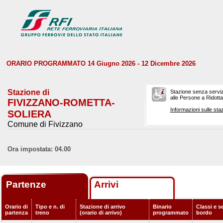
ORARIO PROGRAMMATO 14 Giugno 2026 - 12 Dicembre 2026
Stazione di
Stazione senza serviz
alle Persone a Ridotta 
FIVIZZANO-ROMETTA-
Informazioni sulle staz
SOLIERA
Comune di Fivizzano
Ora impostata: 04.00
Partenze
Arrivi
Orario di
Tipo e n. di
Stazione di arrivo
Binario
Classi e se
partenza
treno
(orario di arrivo)
programmato
bordo