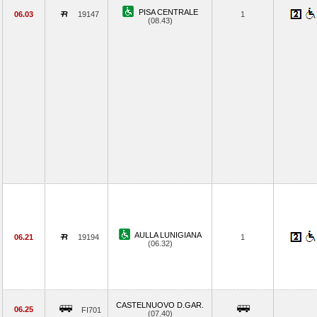
PISA CENTRALE
06.03
19147
1
(08.43)
AULLA LUNIGIANA
06.21
19194
1
(06.32)
CASTELNUOVO D.GAR.
06.25
FI701
(07.40)